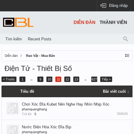
Đăng nhập
DIỄN ĐÀN
THÀNH VIÊN
Tìm kiếm
Recent Posts
Diễn đàn
Rao Vặt - Mua Bán
Điện Tử - Thiết Bị Số
< Trước
1
←
9
10
11
12
13
→
627
Tiếp >
Tiêu đề
Bài viết cuối ↓
Chơi Xóc Đĩa Kubet Nên Nghe Hay Nhìn Nhịp Xóc
phamquangthang
30/6/26
Trả lời:
5
Nước Điện Hóa Xóc Đĩa Bịp
phamquangthang