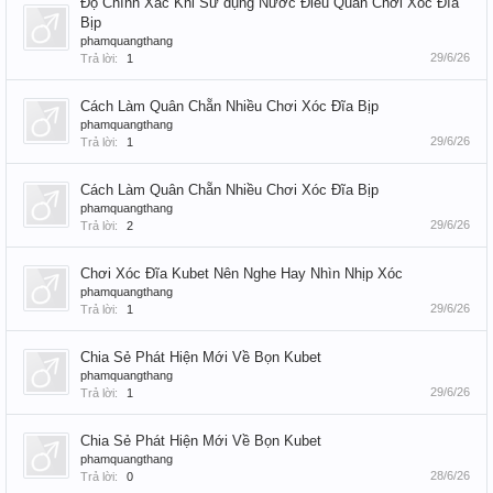
Độ Chính Xác Khi Sử dụng Nước Điều Quân Chơi Xóc Đĩa
Bịp
phamquangthang
29/6/26
Trả lời:
1
Cách Làm Quân Chẵn Nhiều Chơi Xóc Đĩa Bịp
phamquangthang
29/6/26
Trả lời:
1
Cách Làm Quân Chẵn Nhiều Chơi Xóc Đĩa Bịp
phamquangthang
29/6/26
Trả lời:
2
Chơi Xóc Đĩa Kubet Nên Nghe Hay Nhìn Nhịp Xóc
phamquangthang
29/6/26
Trả lời:
1
Chia Sẻ Phát Hiện Mới Về Bọn Kubet
phamquangthang
29/6/26
Trả lời:
1
Chia Sẻ Phát Hiện Mới Về Bọn Kubet
phamquangthang
28/6/26
Trả lời:
0