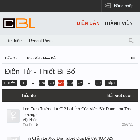
Đăng nhập
DIỄN ĐÀN
THÀNH VIÊN
Tìm kiếm
Recent Posts
Diễn đàn
Rao Vặt - Mua Bán
Điện Tử - Thiết Bị Số
< Trước
1
←
520
521
522
523
524
→
627
Tiếp >
Tiêu đề
Bài viết cuối ↑
Loa Treo Tường Là Gì? Lợi Ích Của Việc Sử Dụng Loa Treo
Tường?
Việt Nhân
25/7/25
Trả lời:
0
Tính Chẵn Lẻ Xóc Đĩa Kubet Quá Dễ 0974004025