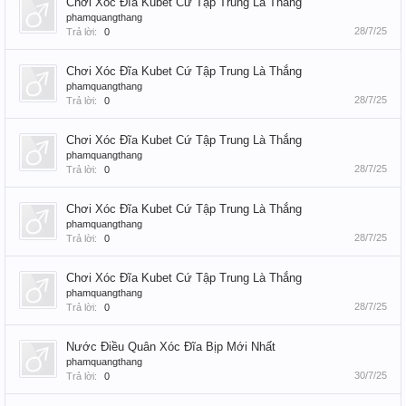
Chơi Xóc Đĩa Kubet Cứ Tập Trung Là Thắng
phamquangthang
28/7/25
Trả lời:
0
Chơi Xóc Đĩa Kubet Cứ Tập Trung Là Thắng
phamquangthang
28/7/25
Trả lời:
0
Chơi Xóc Đĩa Kubet Cứ Tập Trung Là Thắng
phamquangthang
28/7/25
Trả lời:
0
Chơi Xóc Đĩa Kubet Cứ Tập Trung Là Thắng
phamquangthang
28/7/25
Trả lời:
0
Chơi Xóc Đĩa Kubet Cứ Tập Trung Là Thắng
phamquangthang
28/7/25
Trả lời:
0
Nước Điều Quân Xóc Đĩa Bịp Mới Nhất
phamquangthang
30/7/25
Trả lời:
0