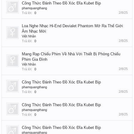
Công Thức Đánh Theo Đồ Xóc Đĩa Kubet Bịp
phamquangthang
2/8/25
Trả lời:
0
Loa Nghe Nhạc Hi-End Devialet Phantom Mở Ra Thế Giới
Âm Nhạc Mới
Việt Nhân
2/8/25
Trả lời:
0
Mang Rạp Chiếu Phim Về Nhà Với Thiết Bị Phòng Chiếu
Phim Gia Đình
Việt Nhân
2/8/25
Trả lời:
0
Công Thức Đánh Theo Đồ Xóc Đĩa Kubet Bịp
phamquangthang
2/8/25
Trả lời:
0
Công Thức Đánh Theo Đồ Xóc Đĩa Kubet Bịp
phamquangthang
2/8/25
Trả lời:
0
Công Thức Đánh Theo Đồ Xóc Đĩa Kubet Bịp
phamquangthang