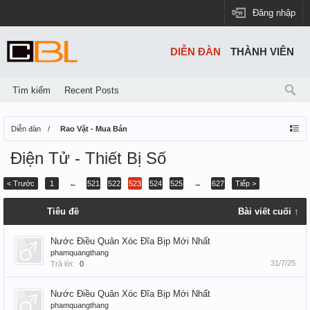
Đăng nhập
DIỄN ĐÀN
THÀNH VIÊN
Tìm kiếm
Recent Posts
Diễn đàn
Rao Vặt - Mua Bán
Điện Tử - Thiết Bị Số
< Trước
1
←
521
522
523
524
525
→
627
Tiếp >
Tiêu đề
Bài viết cuối ↑
Nước Điều Quân Xóc Đĩa Bịp Mới Nhất
phamquangthang
31/7/25
Trả lời:
0
Nước Điều Quân Xóc Đĩa Bịp Mới Nhất
phamquangthang