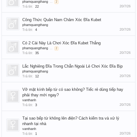
phamquangthang
...
2
20/7/26
Trả lời:
22
Công Thức Quân Nam Châm Xóc Đĩa Kubet
phamquangthang
20/7/26
Trả lời:
4
Có 2 Cái Này Là Chơi Xóc Đĩa Kubet Thắng
phamquangthang
...
2
20/7/26
Trả lời:
35
Lắc Nghiêng Đĩa Trong Chẵn Ngoài Lẻ Chơi Xóc Đĩa Bịp
phamquangthang
20/7/26
Trả lời:
12
Vỡ mặt kính bếp từ có sao không? Tiếc rẻ dùng tiếp hay
phải thay mới ngay?
vanthanh
20/7/26
Trả lời:
3
Tại sao bếp từ không lên điện? Cách kiểm tra và xử lý
nhanh tại nhà
vanthanh
20/7/26
Trả lời:
1