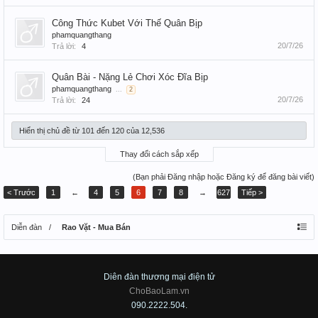
Công Thức Kubet Với Thế Quân Bịp
phamquangthang
20/7/26
Trả lời:
4
Quân Bài - Nặng Lẻ Chơi Xóc Đĩa Bịp
phamquangthang
...
2
20/7/26
Trả lời:
24
Hiển thị chủ đề từ 101 đến 120 của 12,536
Thay đổi cách sắp xếp
(Bạn phải Đăng nhập hoặc Đăng ký để đăng bài viết)
< Trước
1
←
4
5
6
7
8
→
627
Tiếp >
Diễn đàn
Rao Vặt - Mua Bán
Diên đàn thương mại điện tử
ChoBaoLam.vn
090.2222.504.