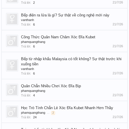
21/7/26
Trả lời:
2
Bếp điện ra lửa là gì? Sự thật về công nghệ mới này
vanthanh
21/7/26
Trả lời:
6
Công Thức Quân Nam Châm Xóc Đĩa Kubet
phamquangthang
21/7/26
Trả lời:
6
Bếp từ nhập khẩu Malaysia có tốt không? Sự thật trước khi
xuống tiền
vanthanh
21/7/26
Trả lời:
6
Quân Chẵn Nhiều Chơi Xóc Đĩa Bịp
phamquangthang
21/7/26
Trả lời:
4
Học Trò Tính Chẵn Lẻ Xóc Đĩa Kubet Nhanh Hơn Thầy
phamquangthang
...
2
21/7/26
Trả lời:
24