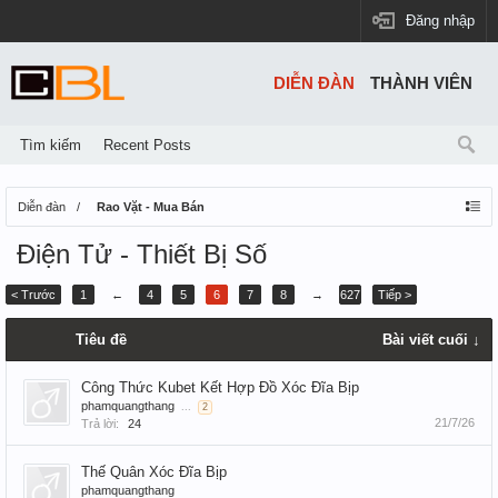
Đăng nhập
DIỄN ĐÀN
THÀNH VIÊN
Tìm kiếm
Recent Posts
Diễn đàn
Rao Vặt - Mua Bán
Điện Tử - Thiết Bị Số
< Trước
1
←
4
5
6
7
8
→
627
Tiếp >
Tiêu đề
Bài viết cuối ↓
Công Thức Kubet Kết Hợp Đồ Xóc Đĩa Bịp
phamquangthang
...
2
21/7/26
Trả lời:
24
Thế Quân Xóc Đĩa Bịp
phamquangthang