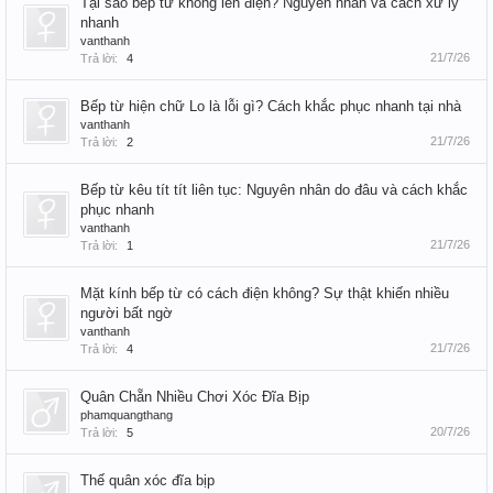
Tại sao bếp từ không lên điện? Nguyên nhân và cách xử lý
nhanh
vanthanh
21/7/26
Trả lời:
4
Bếp từ hiện chữ Lo là lỗi gì? Cách khắc phục nhanh tại nhà
vanthanh
21/7/26
Trả lời:
2
Bếp từ kêu tít tít liên tục: Nguyên nhân do đâu và cách khắc
phục nhanh
vanthanh
21/7/26
Trả lời:
1
Mặt kính bếp từ có cách điện không? Sự thật khiến nhiều
người bất ngờ
vanthanh
21/7/26
Trả lời:
4
Quân Chẵn Nhiều Chơi Xóc Đĩa Bịp
phamquangthang
20/7/26
Trả lời:
5
Thế quân xóc đĩa bịp