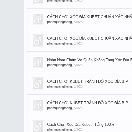
phamquangthang
,
4/5/26
CÁCH CHƠI XÓC ĐĨA KUBET CHUẨN XÁC NHÂ
phamquangthang
,
5/5/26
CÁCH CHƠI XÓC ĐĨA KUBET CHUẨN XÁC NHÂ
phamquangthang
,
5/5/26
Nhẫn Nam Châm Và Quân Không Tang Xóc Đĩa Bị
phamquangthang
,
5/5/26
CÁCH CHƠI KUBET TRÁNH ĐỒ XÓC ĐĨA BỊP
phamquangthang
,
5/5/26
CÁCH CHƠI KUBET TRÁNH ĐỒ XÓC ĐĨA BỊP
phamquangthang
,
5/5/26
Cách Chơi Xóc Đĩa Kubet Thắng 100%
phamquangthang
,
5/5/26