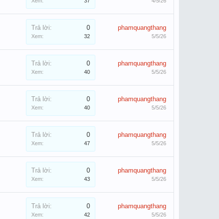
Xem:
37
4/5/26
Trả lời:
0
phamquangthang
Xem:
32
5/5/26
Trả lời:
0
phamquangthang
Xem:
40
5/5/26
Trả lời:
0
phamquangthang
Xem:
40
5/5/26
Trả lời:
0
phamquangthang
Xem:
47
5/5/26
Trả lời:
0
phamquangthang
Xem:
43
5/5/26
Trả lời:
0
phamquangthang
Xem:
42
5/5/26