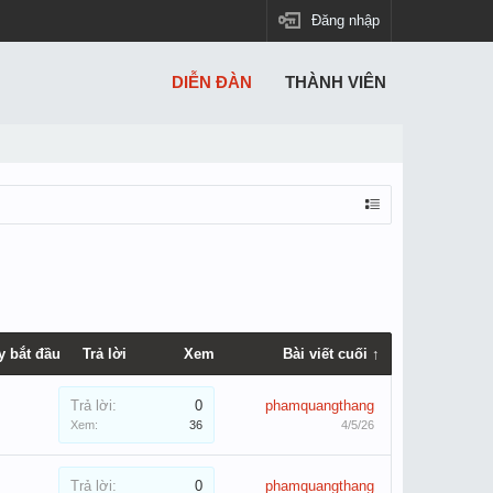
Đăng nhập
DIỄN ĐÀN
THÀNH VIÊN
y bắt đầu
Trả lời
Xem
Bài viết cuối ↑
Trả lời:
0
phamquangthang
Xem:
36
4/5/26
Trả lời:
0
phamquangthang