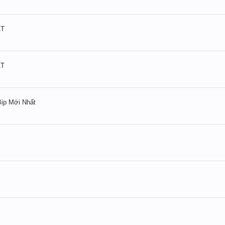
́T
́T
p Mới Nhất