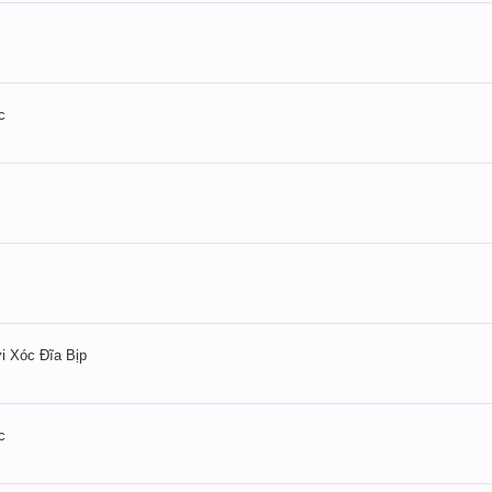
c
 Xóc Đĩa Bịp
c