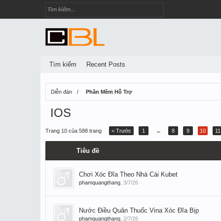
Tìm kiếm
Recent Posts
Diễn đàn
Phần Mềm Hỗ Trợ
IOS
Trang 10 của 588 trang
< Trước
1
←
8
9
10
11
Tiêu đề
Chơi Xóc Đĩa Theo Nhà Cái Kubet
phamquangthang
,
3/7/26
Nước Điều Quân Thuốc Vina Xóc Đĩa Bịp
phamquangthang
,
2/7/26