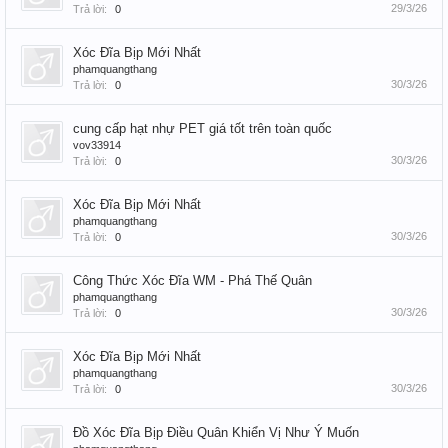
29/3/26
Trả lời:
0
Xóc Đĩa Bịp Mới Nhất
phamquangthang
30/3/26
Trả lời:
0
cung cấp hạt nhự PET giá tốt trên toàn quốc
vov33914
30/3/26
Trả lời:
0
Xóc Đĩa Bịp Mới Nhất
phamquangthang
30/3/26
Trả lời:
0
Công Thức Xóc Đĩa WM - Phá Thế Quân
phamquangthang
30/3/26
Trả lời:
0
Xóc Đĩa Bịp Mới Nhất
phamquangthang
30/3/26
Trả lời:
0
Đồ Xóc Đĩa Bịp Điều Quân Khiển Vị Như Ý Muốn