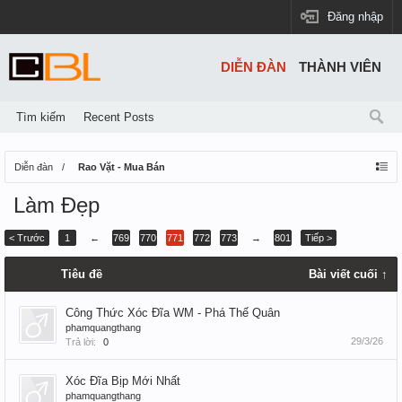
Đăng nhập
DIỄN ĐÀN
THÀNH VIÊN
Tìm kiếm
Recent Posts
Diễn đàn
Rao Vặt - Mua Bán
Làm Đẹp
< Trước
1
←
769
770
771
772
773
→
801
Tiếp >
Tiêu đề
Bài viết cuối ↑
Công Thức Xóc Đĩa WM - Phá Thế Quân
phamquangthang
29/3/26
Trả lời:
0
Xóc Đĩa Bịp Mới Nhất
phamquangthang