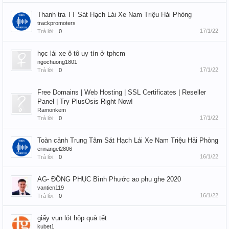
Thanh tra TT Sát Hạch Lái Xe Nam Triệu Hải Phòng
trackpromoters
17/1/22
Trả lời:
0
học lái xe ô tô uy tín ở tphcm
ngochuong1801
17/1/22
Trả lời:
0
Free Domains | Web Hosting | SSL Certificates | Reseller
Panel | Try PlusOsis Right Now!
Ramonkem
17/1/22
Trả lời:
0
Toàn cảnh Trung Tâm Sát Hạch Lái Xe Nam Triệu Hải Phòng
erinangel2806
16/1/22
Trả lời:
0
AG- ĐỒNG PHỤC Bình Phước ao phu ghe 2020
vantien119
16/1/22
Trả lời:
0
giấy vụn lót hộp quà tết
kubet1