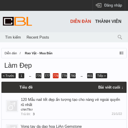
Đăng nhập
DIỄN ĐÀN
THÀNH VIÊN
Tìm kiếm
Recent Posts
Diễn đàn
Rao Vặt - Mua Bán
Làm Đẹp
< Trước
1
←
776
777
778
779
780
→
801
Tiếp >
Tiêu đề
Bài viết cuối ↓
120 Mẫu nail tết đẹp ấn tượng tạo cho nàng vẻ ngoài quyến
rũ nhất
chin79cr
21/1/22
Trả lời:
3
Vong tay da dao hoa LiAn Gemstone