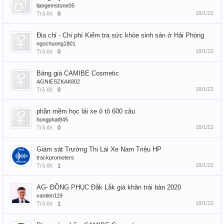
liangemstone05
18/1/22
Trả lời:
0
Địa chỉ - Chi phí Kiểm tra sức khỏe sinh sản ở Hải Phòng
ngochuong1801
18/1/22
Trả lời:
0
Bảng giá CAMIBE Cosmetic
AGNIESZKAK802
18/1/22
Trả lời:
0
phần mềm học lái xe ô tô 600 câu
hongphat845
18/1/22
Trả lời:
0
Giám sát Trường Thi Lái Xe Nam Triệu HP
trackpromoters
18/1/22
Trả lời:
1
AG- ĐỒNG PHỤC Đắk Lắk giá khăn trải bàn 2020
vantien119
18/1/22
Trả lời:
1