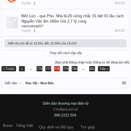
16/1/22
Trả lời:
1
Bến Lức - que Phú: Nhà 6x25 vững chắc 01 bệt 01 lầu cách
Nguyễn Văn ấm 160m Giá 2,7 tỷ cùng
vamcodong027
16/1/22
Trả lời:
1
Hiển thị chủ đề từ 15,541 đến 15,560 của 16,010
Thay đổi cách sắp xếp
(Bạn phải Đăng nhập hoặc Đăng ký để đăng bài viết)
< Trước
1
←
776
777
778
779
780
→
801
Tiếp >
Diễn đàn
Rao Vặt - Mua Bán
Diên đàn thương mại điện tử
ChoBaoLam.vn
090.2222.504.
Boron
Tiếng Việt
Quy định và Nội quy
Trợ giúp