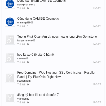
Dòng sản phẩm CAMIBE Cosmetic
trackpromoters
18/1/22
Trả lời:
0
Công dụng CAMIBE Cosmetic
erinangel2806
17/1/22
Trả lời:
1
Tuong Phat Quan Am da ngoc hoang long LiAn Gemstone
liangemstone05
17/1/22
Trả lời:
0
học lái xe ô tô giá rẻ hà nội
seomedi8
17/1/22
Trả lời:
0
Free Domains | Web Hosting | SSL Certificates | Reseller
Panel | Try PlusOsis Right Now!
Ramonkem
17/1/22
Trả lời:
0
đăng ký học lái xe ô tô quận 7
vtnhuong9
17/1/22
Trả lời:
0