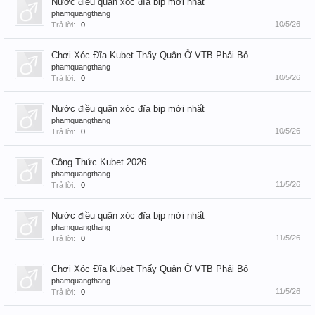
Nước điều quân xóc đĩa bịp mới nhất
phamquangthang
10/5/26
Trả lời:
0
Chơi Xóc Đĩa Kubet Thấy Quân Ở VTB Phải Bỏ
phamquangthang
10/5/26
Trả lời:
0
Nước điều quân xóc đĩa bịp mới nhất
phamquangthang
10/5/26
Trả lời:
0
Công Thức Kubet 2026
phamquangthang
11/5/26
Trả lời:
0
Nước điều quân xóc đĩa bịp mới nhất
phamquangthang
11/5/26
Trả lời:
0
Chơi Xóc Đĩa Kubet Thấy Quân Ở VTB Phải Bỏ
phamquangthang
11/5/26
Trả lời:
0