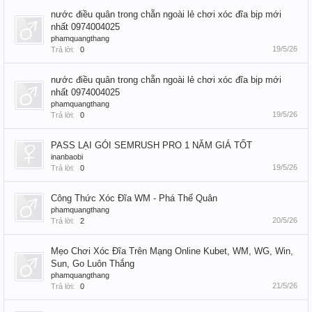
nước điều quân trong chẵn ngoài lẻ chơi xóc đĩa bịp mới
nhất 0974004025
phamquangthang
19/5/26
Trả lời:
0
nước điều quân trong chẵn ngoài lẻ chơi xóc đĩa bịp mới
nhất 0974004025
phamquangthang
19/5/26
Trả lời:
0
PASS LẠI GÓI SEMRUSH PRO 1 NĂM GIÁ TỐT
inanbaobi
19/5/26
Trả lời:
0
Công Thức Xóc Đĩa WM - Phá Thế Quân
phamquangthang
20/5/26
Trả lời:
2
Mẹo Chơi Xóc Đĩa Trên Mạng Online Kubet, WM, WG, Win,
Sun, Go Luôn Thắng
phamquangthang
21/5/26
Trả lời:
0