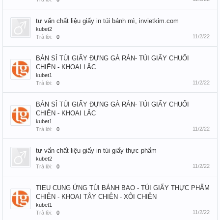
tư vấn chất liệu giấy in túi bánh mì, invietkim.com
kubet2
11/2/22
Trả lời:
0
BÁN SỈ TÚI GIẤY ĐỰNG GÀ RÁN- TÚI GIẤY CHUỐI
CHIÊN - KHOAI LẮC
kubet1
11/2/22
Trả lời:
0
BÁN SỈ TÚI GIẤY ĐỰNG GÀ RÁN- TÚI GIẤY CHUỐI
CHIÊN - KHOAI LẮC
kubet1
11/2/22
Trả lời:
0
tư vấn chất liệu giấy in túi giấy thực phẩm
kubet2
11/2/22
Trả lời:
0
TIEU CUNG ỨNG TÚI BÁNH BAO - TÚI GIẤY THỰC PHẨM
CHIÊN - KHOAI TÂY CHIÊN - XÔI CHIÊN
kubet1
11/2/22
Trả lời:
0