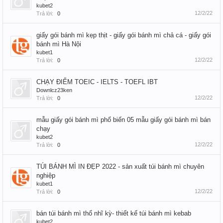
kubet2
12/2/22
Trả lời:
0
giấy gói bánh mì kẹp thịt - giấy gói bánh mì chả cá - giấy gói
bánh mì Hà Nội
kubet1
12/2/22
Trả lời:
0
CHẠY ĐIỂM TOEIC - IELTS - TOEFL IBT
Downlcz23ken
12/2/22
Trả lời:
0
mẫu giấy gói bánh mì phổ biến 05 mẫu giấy gói bánh mì bán
chạy
kubet2
12/2/22
Trả lời:
0
TÚI BÁNH MÌ IN ĐẸP 2022 - sản xuất túi bánh mì chuyên
nghiệp
kubet1
12/2/22
Trả lời:
0
bán túi bánh mì thổ nhĩ kỳ- thiết kế túi bánh mì kebab
kubet2