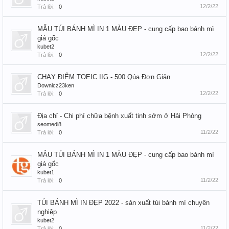
12/2/22
Trả lời:
0
MẪU TÚI BÁNH MÌ IN 1 MÀU ĐẸP - cung cấp bao bánh mì
giá gốc
kubet2
12/2/22
Trả lời:
0
CHẠY ĐIỂM TOEIC IIG - 500 Qúa Đơn Giản
Downlcz23ken
12/2/22
Trả lời:
0
Địa chỉ - Chi phí chữa bệnh xuất tinh sớm ở Hải Phòng
seomedi8
11/2/22
Trả lời:
0
MẪU TÚI BÁNH MÌ IN 1 MÀU ĐẸP - cung cấp bao bánh mì
giá gốc
kubet1
11/2/22
Trả lời:
0
TÚI BÁNH MÌ IN ĐẸP 2022 - sản xuất túi bánh mì chuyên
nghiệp
kubet2
11/2/22
Trả lời:
0