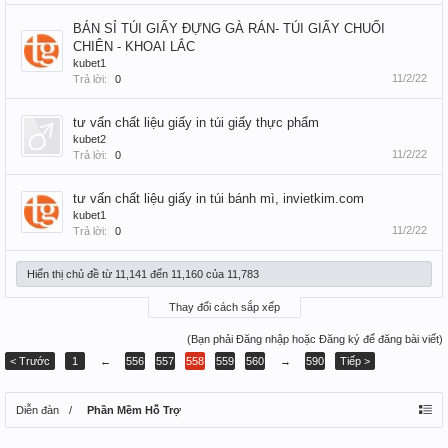
BÁN SỈ TÚI GIẤY ĐỰNG GÀ RÁN- TÚI GIẤY CHUỐI
CHIÊN - KHOAI LẮC
kubet1
11/2/22
Trả lời:
0
tư vấn chất liệu giấy in túi giấy thực phẩm
kubet2
11/2/22
Trả lời:
0
tư vấn chất liệu giấy in túi bánh mì, invietkim.com
kubet1
11/2/22
Trả lời:
0
Hiển thị chủ đề từ 11,141 đến 11,160 của 11,783
Thay đổi cách sắp xếp
(Bạn phải Đăng nhập hoặc Đăng ký để đăng bài viết)
< Trước
1
←
556
557
558
559
560
→
590
Tiếp >
Diễn đàn
Phần Mềm Hỗ Trợ