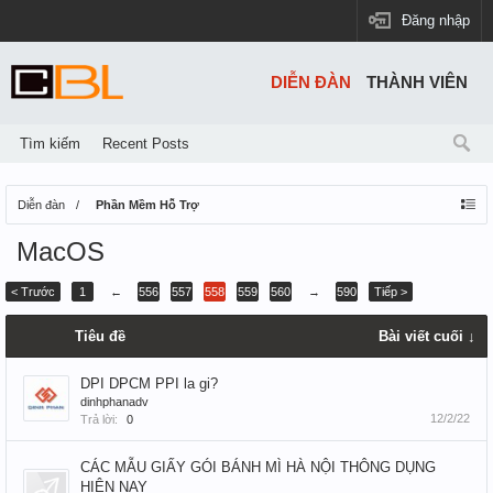
Đăng nhập
DIỄN ĐÀN
THÀNH VIÊN
Tìm kiếm
Recent Posts
Diễn đàn
Phần Mềm Hỗ Trợ
MacOS
< Trước
1
←
556
557
558
559
560
→
590
Tiếp >
Tiêu đề
Bài viết cuối ↓
DPI DPCM PPI la gi?
dinhphanadv
12/2/22
Trả lời:
0
CÁC MẪU GIẤY GÓI BÁNH MÌ HÀ NỘI THÔNG DỤNG
HIỆN NAY