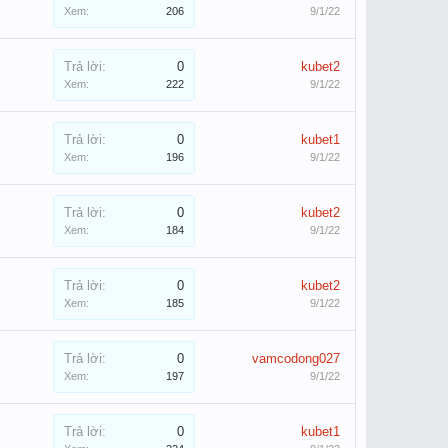
Xem:
206
9/1/22
Trả lời:
0
kubet2
Xem:
222
9/1/22
Trả lời:
0
kubet1
Xem:
196
9/1/22
Trả lời:
0
kubet2
Xem:
184
9/1/22
Trả lời:
0
kubet2
Xem:
185
9/1/22
Trả lời:
0
vamcodong027
Xem:
197
9/1/22
Trả lời:
0
kubet1