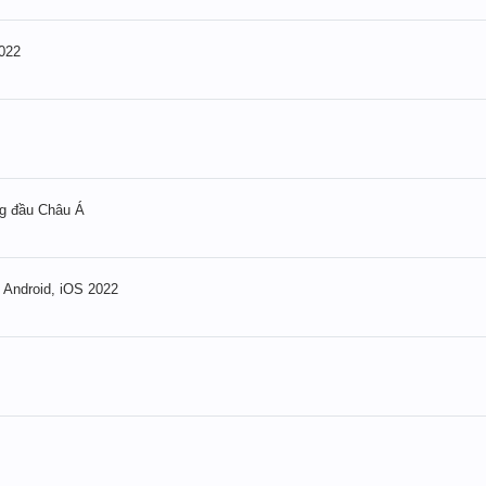
2022
ng đầu Châu Á
 Android, iOS 2022