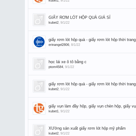
kubet1
,
9/1/22
GIẤY RƠM LÓT HỘP QUÀ GIÁ SỈ
kubet2
,
9/1/22
giấy rơm lót hộp quà - giấy rơm lót hộp thời tra
erinangel2806
,
8/1/22
học lái xe ô tô bằng c
ptom4584
,
9/1/22
giấy rơm lót hộp quà - giấy rơm lót hộp thời tra
kubet2
,
9/1/22
giấy vụn làm đầy hộp, giấy vụn chèn hộp, giấy v
kubet1
,
9/1/22
XƯởng sản xuất giấy rơm lót hộp mỹ phẩm
kubet2
,
9/1/22