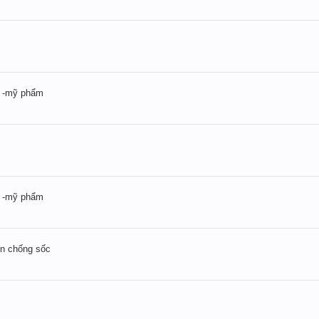
ng -mỹ phẩm
ng -mỹ phẩm
ụn chống sốc