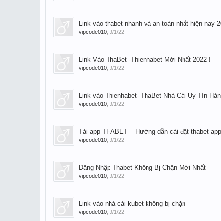
Link vào thabet nhanh và an toàn nhất hiện nay 
vipcode010
,
9/1/22
Link Vào ThaBet -Thienhabet Mới Nhất 2022 !
vipcode010
,
9/1/22
Link vào Thienhabet- ThaBet Nhà Cái Uy Tín Hà
vipcode010
,
9/1/22
Tải app THABET – Hướng dẫn cài đặt thabet app
vipcode010
,
9/1/22
Đăng Nhập Thabet Không Bị Chặn Mới Nhất
vipcode010
,
9/1/22
Link vào nhà cái kubet không bị chặn
vipcode010
,
9/1/22