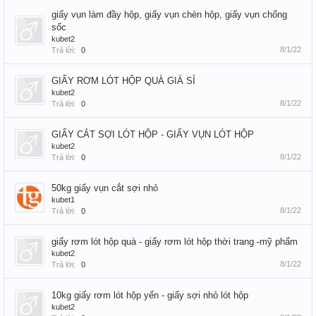
giấy vụn làm đầy hộp, giấy vụn chèn hộp, giấy vụn chống
sốc
kubet2
8/1/22
Trả lời:
0
GIẤY RƠM LÓT HỘP QUÀ GIÁ SỈ
kubet2
8/1/22
Trả lời:
0
GIẤY CẮT SỢI LÓT HỘP - GIẤY VỤN LÓT HỘP
kubet2
8/1/22
Trả lời:
0
50kg giấy vụn cắt sợi nhỏ
kubet1
8/1/22
Trả lời:
0
giấy rơm lót hộp quà - giấy rơm lót hộp thời trang -mỹ phẩm
kubet2
8/1/22
Trả lời:
0
10kg giấy rơm lót hộp yến - giấy sợi nhỏ lót hộp
kubet2