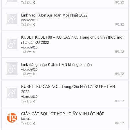
9/1/22
Trả lời:
0
Link vào Kubet An Toàn Mới Nhất 2022
vipcode010
9/1/22
Trả lời:
0
KUBET KUBET88 – KU CASINO, Trang chủ chính thức mới
nhà cái KU 2022
vipcode010
9/1/22
Trả lời:
0
Link đăng nhập KUBET VN không bị chặn
vipcode010
9/1/22
Trả lời:
0
KUBET ️ KU CASINO – Trang Chủ Nhà Cái KU BET VN
2022
vipcode010
9/1/22
Trả lời:
0
GIẤY CẮT SỢI LÓT HỘP - GIẤY VỤN LÓT HỘP
kubet1
8/1/22
Trả lời:
0