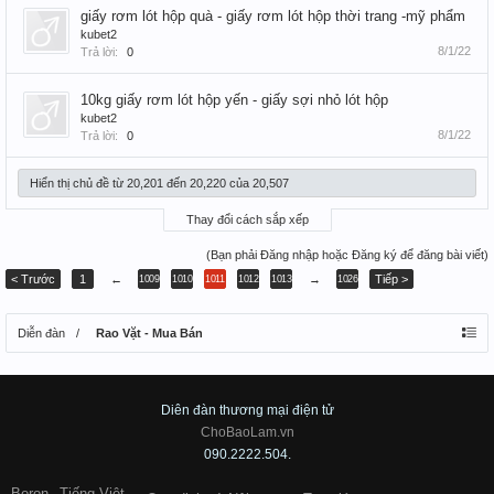
giấy rơm lót hộp quà - giấy rơm lót hộp thời trang -mỹ phẩm
kubet2
8/1/22
Trả lời:
0
10kg giấy rơm lót hộp yến - giấy sợi nhỏ lót hộp
kubet2
8/1/22
Trả lời:
0
Hiển thị chủ đề từ 20,201 đến 20,220 của 20,507
Thay đổi cách sắp xếp
(Bạn phải Đăng nhập hoặc Đăng ký để đăng bài viết)
< Trước
1
←
→
Tiếp >
1009
1010
1011
1012
1013
1026
Diễn đàn
Rao Vặt - Mua Bán
Diên đàn thương mại điện tử
ChoBaoLam.vn
090.2222.504.
Boron
Tiếng Việt