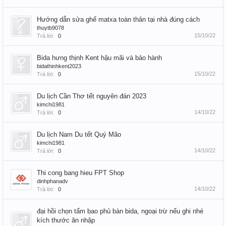
Hướng dẫn sửa ghế matxa toàn thân tại nhà đúng cách
thuytb9078
15/10/22
Trả lời:
0
Bida hưng thịnh Kent hậu mãi và bảo hành
bidathinhkent2023
15/10/22
Trả lời:
0
Du lịch Cần Thơ tết nguyên đán 2023
kimchi1981
14/10/22
Trả lời:
0
Du lịch Nam Du tết Quý Mão
kimchi1981
14/10/22
Trả lời:
0
Thi cong bang hieu FPT Shop
dinhphanadv
14/10/22
Trả lời:
0
đại hồi chọn tấm bao phủ bàn bida, ngoại trừ nếu ghi nhé
kích thước ăn nhập