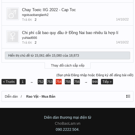
Chay Toeic IIG 2022 - Cap Toc
ngoisaobanglanh2
14/10/22
Trả lời:
2
Chi phí cắt bao quy đầu ở Đồng Nai bao nhiêu là hợp lí
yuhiad666
14/10/22
Trả lời:
2
Hiển thị chủ đề từ 15,061 đến 15,080 của 18,873
Thay đổi cách sắp xếp
(Bạn phải Đăng nhập hoặc Đăng ký để đăng bài viết)
< Trước
1
←
752
753
754
755
756
→
944
Tiếp >
Diễn đàn
Rao Vặt - Mua Bán
Diên đàn thương mại điện tử
ChoBaoLam.vn
090.2222.504.