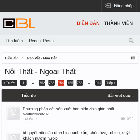
Đăng nhập
DIỄN ĐÀN
THÀNH VIÊN
Tìm kiếm
Recent Posts
Diễn đàn
Rao Vặt - Mua Bán
Nội Thất - Ngoại Thất
< Trước
1
←
752
753
754
755
756
→
944
Tiếp >
Tiêu đề
Bài viết cuối ↓
Phương pháp đặt sản xuất bàn bida đơn giản nhất
bidathinhkent2023
15/10/22
Trả lời:
1
bí quyết nổi giàu dính bida xinh xắn, chèn tuyệt nhiên, suýt
khách nườm nượp