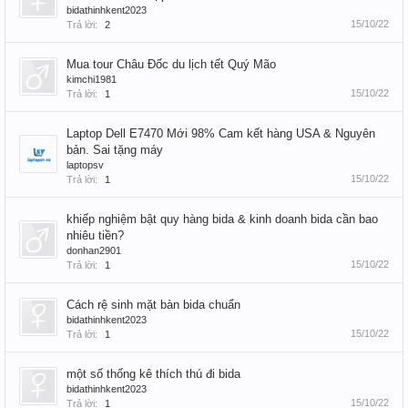
bidathinhkent2023
15/10/22
Trả lời:
2
Mua tour Châu Đốc du lịch tết Quý Mão
kimchi1981
15/10/22
Trả lời:
1
Laptop Dell E7470 Mới 98% Cam kết hàng USA & Nguyên
bản. Sai tặng máy
laptopsv
15/10/22
Trả lời:
1
khiếp nghiệm bật quy hàng bida & kinh doanh bida cần bao
nhiêu tiền?
donhan2901
15/10/22
Trả lời:
1
Cách rệ sinh mặt bàn bida chuẩn
bidathinhkent2023
15/10/22
Trả lời:
1
một số thống kê thích thú đi bida
bidathinhkent2023
15/10/22
Trả lời:
1