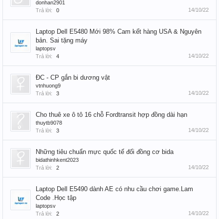
donhan2901
14/10/22
Trả lời:
0
Laptop Dell E5480 Mới 98% Cam kết hàng USA & Nguyên
bản. Sai tặng máy
laptopsv
14/10/22
Trả lời:
4
ĐC - CP gắn bi dương vật
vtnhuong9
14/10/22
Trả lời:
3
Cho thuê xe ô tô 16 chỗ Fordtransit hợp đồng dài hạn
thuytb9078
14/10/22
Trả lời:
3
Những tiêu chuẩn mực quốc tế đối đồng cơ bida
bidathinhkent2023
14/10/22
Trả lời:
2
Laptop Dell E5490 dành AE có nhu cầu chơi game.Lam
Code .Học tập
laptopsv
14/10/22
Trả lời:
2