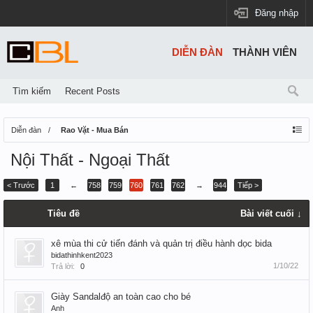
Đăng nhập
DIỄN ĐÀN
THÀNH VIÊN
Tìm kiếm
Recent Posts
Diễn đàn
Rao Vặt - Mua Bán
Nội Thất - Ngoại Thất
< Trước
1
←
758
759
760
761
762
→
944
Tiếp >
Tiêu đề
Bài viết cuối ↓
xê mùa thi cử tiến đánh và quản trị điều hành dọc bida
bidathinhkent2023
1/10/22
Trả lời:
0
Giày Sandalđộ an toàn cao cho bé
Anh