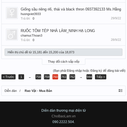
Giống sầu riêng ri6, thái và black thron 0937392133 Ms.Hằng
huongviet3933
29/9/22
Trả lời:
0
RUỐC TÔM TÉP NHÀ LÀM_NINH HẠ LONG
chamucThoan3
28/9/22
Trả lời:
0
Hiển thị chủ đề từ 15,181 đến 15,200 của 18,873
Thay đổi cách sắp xếp
(Bạn phải Đăng nhập hoặc Đăng ký để đăng bài viết)
< Trước
1
←
758
759
760
761
762
→
944
Tiếp >
Diễn đàn
Rao Vặt - Mua Bán
Diên đàn thương mại điện tử
ChoBaoLam.vn
090.2222.504.