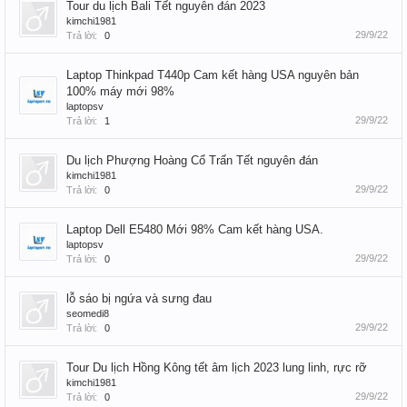
Tour du lịch Bali Tết nguyên đán 2023
kimchi1981
29/9/22
Trả lời:
0
Laptop Thinkpad T440p Cam kết hàng USA nguyên bản
100% máy mới 98%
laptopsv
29/9/22
Trả lời:
1
Du lịch Phượng Hoàng Cổ Trấn Tết nguyên đán
kimchi1981
29/9/22
Trả lời:
0
Laptop Dell E5480 Mới 98% Cam kết hàng USA.
laptopsv
29/9/22
Trả lời:
0
lỗ sáo bị ngứa và sưng đau
seomedi8
29/9/22
Trả lời:
0
Tour Du lịch Hồng Kông tết âm lịch 2023 lung linh, rực rỡ
kimchi1981
29/9/22
Trả lời:
0