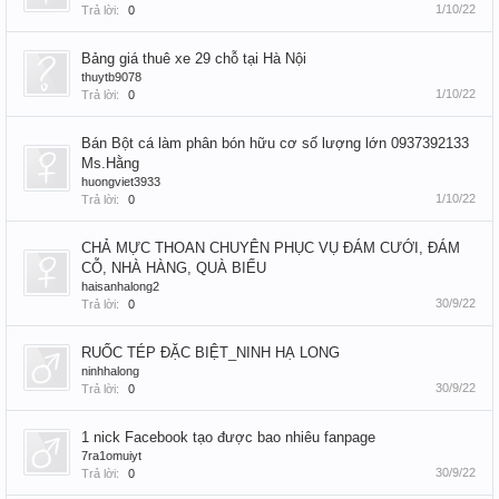
1/10/22
Trả lời:
0
Bảng giá thuê xe 29 chỗ tại Hà Nội
thuytb9078
1/10/22
Trả lời:
0
Bán Bột cá làm phân bón hữu cơ số lượng lớn 0937392133
Ms.Hằng
huongviet3933
1/10/22
Trả lời:
0
CHẢ MỰC THOAN CHUYÊN PHỤC VỤ ĐÁM CƯỚI, ĐÁM
CỖ, NHÀ HÀNG, QUÀ BIẾU
haisanhalong2
30/9/22
Trả lời:
0
RUỐC TÉP ĐẶC BIỆT_NINH HẠ LONG
ninhhalong
30/9/22
Trả lời:
0
1 nick Facebook tạo được bao nhiêu fanpage
7ra1omuiyt
30/9/22
Trả lời:
0