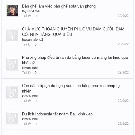
Bàn ghế làm việc bàn ghế sofa văn phòng
thytran47643
29/9/22
Trả lời:
0
CHẢ MỰC THOAN CHUYÊN PHỤC VỤ ĐÁM CƯỚI, ĐÁM
CỖ, NHÀ HÀNG, QUÀ BIẾU
haisanhalong2
29/9/22
Trả lời:
0
Phương pháp điều trị rạn da bằng laser có mang lại hiệu quả
không?
kimchi1981
29/9/22
Trả lời:
0
Các cách trị rạn da bụng sau sinh bằng phương pháp tự
nhiên
kimchi1981
29/9/22
Trả lời:
0
Du lịch Indonesia tết ngắm Bali xinh đẹp
kimchi1981
29/9/22
Trả lời:
0