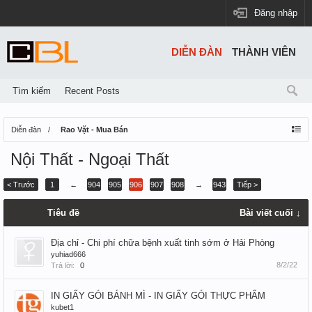
Đăng nhập
DIỄN ĐÀN
THÀNH VIÊN
Tìm kiếm
Recent Posts
Diễn đàn
Rao Vặt - Mua Bán
Nội Thất - Ngoại Thất
< Trước
1
←
904
905
906
907
908
→
943
Tiếp >
Tiêu đề
Bài viết cuối ↓
Địa chỉ - Chi phí chữa bệnh xuất tinh sớm ở Hải Phòng
yuhiad666
8/2/22
Trả lời:
0
IN GIẤY GÓI BÁNH MÌ - IN GIẤY GÓI THỰC PHẨM
kubet1