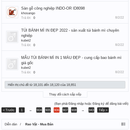
Sàn gỗ công nghiệp INDO-OR ID8098
khosango
8/2/22
Trả lời:
0
TÚI BÁNH MÌ IN ĐẸP 2022 - sản xuất túi bánh mì chuyên
nghiệp
kubet2
8/2/22
Trả lời:
0
MẪU TÚI BÁNH MÌ IN 1 MÀU ĐẸP - cung cấp bao bánh mì
giá gốc
kubet2
8/2/22
Trả lời:
0
Hiển thị chủ đề từ 18,101 đến 18,120 của 18,851
Thay đổi cách sắp xếp
(Bạn phải Đăng nhập hoặc Đăng ký để đăng bài viết)
< Trước
1
←
904
905
906
907
908
→
943
Tiếp >
Diễn đàn
Rao Vặt - Mua Bán