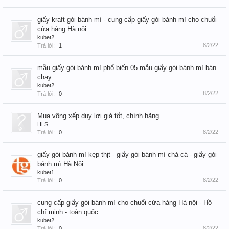
giấy kraft gói bánh mì - cung cấp giấy gói bánh mì cho chuổi
cửa hàng Hà nội
kubet2
8/2/22
Trả lời:
1
mẫu giấy gói bánh mì phổ biến 05 mẫu giấy gói bánh mì bán
chạy
kubet2
8/2/22
Trả lời:
0
Mua võng xếp duy lợi giá tốt, chính hãng
HLS
8/2/22
Trả lời:
0
giấy gói bánh mì kẹp thịt - giấy gói bánh mì chả cá - giấy gói
bánh mì Hà Nội
kubet1
8/2/22
Trả lời:
0
cung cấp giấy gói bánh mì cho chuổi cửa hàng Hà nội - Hồ
chí minh - toàn quốc
kubet2
8/2/22
Trả lời:
0