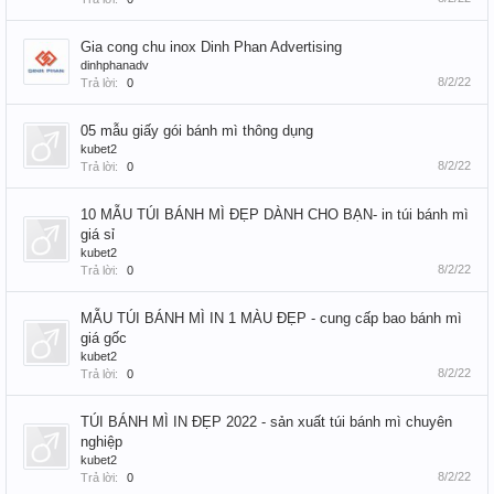
Gia cong chu inox Dinh Phan Advertising
dinhphanadv
8/2/22
Trả lời:
0
05 mẫu giấy gói bánh mì thông dụng
kubet2
8/2/22
Trả lời:
0
10 MẪU TÚI BÁNH MÌ ĐẸP DÀNH CHO BẠN- in túi bánh mì
giá sỉ
kubet2
8/2/22
Trả lời:
0
MẪU TÚI BÁNH MÌ IN 1 MÀU ĐẸP - cung cấp bao bánh mì
giá gốc
kubet2
8/2/22
Trả lời:
0
TÚI BÁNH MÌ IN ĐẸP 2022 - sản xuất túi bánh mì chuyên
nghiệp
kubet2
8/2/22
Trả lời:
0