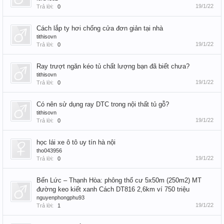
19/1/22
Trả lời:
0
Cách lắp ty hơi chống cửa đơn giản tại nhà
tithisovn
19/1/22
Trả lời:
0
Ray trượt ngăn kéo tủ chất lượng bạn đã biết chưa?
tithisovn
19/1/22
Trả lời:
0
Có nên sử dụng ray DTC trong nội thất tủ gỗ?
tithisovn
19/1/22
Trả lời:
0
học lái xe ô tô uy tín hà nội
tho043956
19/1/22
Trả lời:
0
Bến Lức – Thạnh Hòa: phông thổ cư 5x50m (250m2) MT
đường keo kiết xanh Cách DT816 2,6km ví 750 triệu
nguyenphongphu93
19/1/22
Trả lời:
1