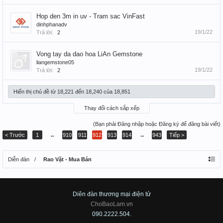
Hop den 3m in uv - Tram sac VinFast
dinhphanadv
19/1/22
Trả lời:
2
Vong tay da dao hoa LiAn Gemstone
liangemstone05
19/1/22
Trả lời:
2
Hiển thị chủ đề từ 18,221 đến 18,240 của 18,851
Thay đổi cách sắp xếp
(Bạn phải Đăng nhập hoặc Đăng ký để đăng bài viết)
< Trước
1
←
910
911
912
913
914
→
943
Tiếp >
Diễn đàn
Rao Vặt - Mua Bán
Diên đàn thương mại điện tử
ChoBaoLam.vn
090.2222.504.