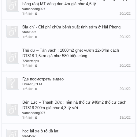
hàng rào) MT đàng đan 4m giá như 4,6 tỷ
vamcodong027
20/1/22
Trả lời:
0
Địa chỉ - Chi phí chữa bệnh xuất tinh sớm ở Hải Phòng
vtnh1992
20/1/22
Trả lời:
0
Thủ dư – Tân vách : 1000m2 ghét vườn 12x84m cách
DT818 1,5km giá như 580 triệu cùng
720ertceps
20/1/22
Trả lời:
0
Где посмотреть видео
Dro4er_CEM
20/1/22
Trả lời:
0
Bến Lức – Thạnh Đức : nền nã thổ cư 940m2 thổ cư cách
DT816 200m giá như 4,3 tỷ với
vamcodong027
19/1/22
Trả lời:
0
học lái xe ô tô đà lạt
ford4582