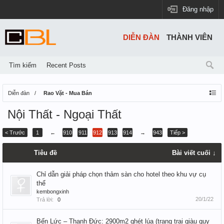
Đăng nhập
DIỄN ĐÀN
THÀNH VIÊN
Tìm kiếm
Recent Posts
Diễn đàn
Rao Vặt - Mua Bán
Nội Thất - Ngoại Thất
< Trước
1
←
910
911
912
913
914
→
943
Tiếp >
Tiêu đề
Bài viết cuối ↓
Chỉ dẫn giải pháp chọn thảm sàn cho hotel theo khu vự cụ
thể
kembongxinh
20/1/22
Trả lời:
0
Bến Lức – Thạnh Đức: 2900m2 ghét lúa (trang trại giàu quy