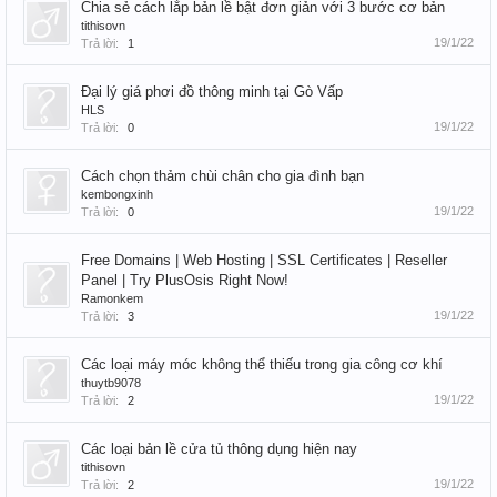
Chia sẻ cách lắp bản lề bật đơn giản với 3 bước cơ bản
tithisovn
19/1/22
Trả lời:
1
Đại lý giá phơi đồ thông minh tại Gò Vấp
HLS
19/1/22
Trả lời:
0
Cách chọn thảm chùi chân cho gia đình bạn
kembongxinh
19/1/22
Trả lời:
0
Free Domains | Web Hosting | SSL Certificates | Reseller
Panel | Try PlusOsis Right Now!
Ramonkem
19/1/22
Trả lời:
3
Các loại máy móc không thể thiếu trong gia công cơ khí
thuytb9078
19/1/22
Trả lời:
2
Các loại bản lề cửa tủ thông dụng hiện nay
tithisovn
19/1/22
Trả lời:
2