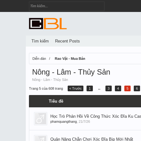
Tìm kiếm
Recent Posts
Diễn đàn
Rao Vặt - Mua Bán
Nông - Lâm - Thủy Sản
Nông - Lâm - Thủy Sản
Trang 5 của 608 trang
< Trước
1
←
3
4
5
6
Tiêu đề
Học Trò Phản Hồi Về Công Thức Xóc Đĩa Ku Ca
phamquangthang
,
21/7/26
Quân Nặng Chẵn Chơi Xóc Đĩa Bịp Mới Nhất