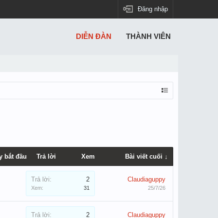
Đăng nhập
DIỄN ĐÀN
THÀNH VIÊN
y bắt đầu
Trả lời
Xem
Bài viết cuối ↓
Trả lời:
2
Claudiaguppy
Xem:
31
25/7/26
Trả lời:
2
Claudiaguppy