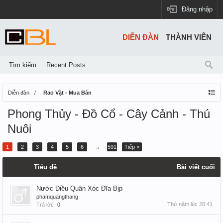
Đăng nhập
DIỄN ĐÀN
THÀNH VIÊN
Tìm kiếm
Recent Posts
Diễn đàn
Rao Vặt - Mua Bán
Phong Thủy - Đồ Cổ - Cây Cảnh - Thú
Nuôi
1
2
3
4
5
6
→
591
Tiếp >
Tiêu đề
Bài viết cuối
Nước Điều Quân Xóc Đĩa Bịp
phamquangthang
Thứ năm lúc 20:41
Trả lời:
0