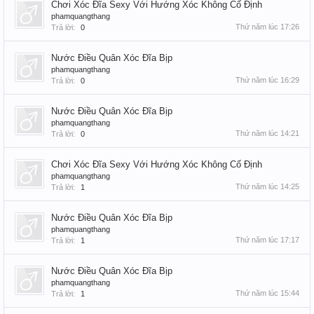
Chơi Xóc Đĩa Sexy Với Hướng Xóc Không Cố Định
phamquangthang
Thứ năm lúc 17:26
Trả lời:
0
Nước Điều Quân Xóc Đĩa Bịp
phamquangthang
Thứ năm lúc 16:29
Trả lời:
0
Nước Điều Quân Xóc Đĩa Bịp
phamquangthang
Thứ năm lúc 14:21
Trả lời:
0
Chơi Xóc Đĩa Sexy Với Hướng Xóc Không Cố Định
phamquangthang
Thứ năm lúc 14:25
Trả lời:
1
Nước Điều Quân Xóc Đĩa Bịp
phamquangthang
Thứ năm lúc 17:17
Trả lời:
1
Nước Điều Quân Xóc Đĩa Bịp
phamquangthang
Thứ năm lúc 15:44
Trả lời:
1