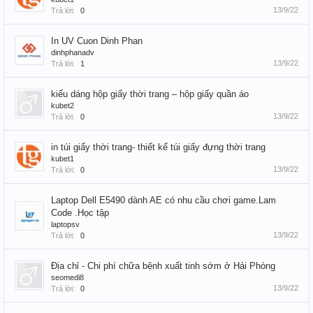
13/9/22
Trả lời:
0
In UV Cuon Dinh Phan
dinhphanadv
13/9/22
Trả lời:
1
kiểu dáng hộp giấy thời trang – hộp giấy quần áo
kubet2
13/9/22
Trả lời:
0
in túi giấy thời trang- thiết kế túi giấy đựng thời trang
kubet1
13/9/22
Trả lời:
0
Laptop Dell E5490 dành AE có nhu cầu chơi game.Lam
Code .Học tập
laptopsv
13/9/22
Trả lời:
0
Địa chỉ - Chi phí chữa bệnh xuất tinh sớm ở Hải Phòng
seomedi8
13/9/22
Trả lời:
0