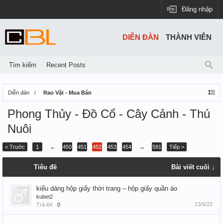
Đăng nhập
DIỄN ĐÀN
THÀNH VIÊN
Tìm kiếm
Recent Posts
Diễn đàn
Rao Vặt - Mua Bán
Phong Thủy - Đồ Cổ - Cây Cảnh - Thú
Nuôi
< Trước
1
←
450
451
452
453
454
→
591
Tiếp >
Tiêu đề
Bài viết cuối ↓
kiểu dáng hộp giấy thời trang – hộp giấy quần áo
kubet2
13/9/22
Trả lời:
0