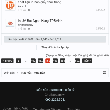
chất liệu in hộp giấy thời trang
kubet1
13/9/22
Trả lời:
0
In UV Bat Ngan Hang TPBANK
dinhphanadv
13/9/22
Trả lời:
0
Hiển thị chủ đề từ 9,021 đến 9,040 của 11,819
Thay đổi cách sắp xếp
(Bạn phải Đăng nhập hoặc Đăng ký để đăng bài viết)
< Trước
1
←
450
451
452
453
454
→
591
Tiếp >
Diễn đàn
Rao Vặt - Mua Bán
Diên đàn thương mại điện tử
ChoBaoLam.vn
090.2222.504.
Boron
Tiếng Việt
Quy định và Nội quy
Trợ giúp