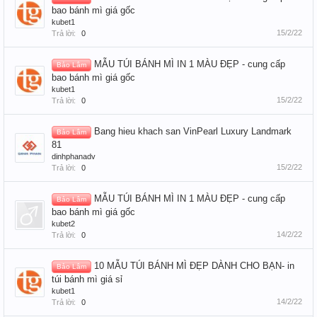
bao bánh mì giá gốc
kubet1
15/2/22
Trả lời:
0
MẪU TÚI BÁNH MÌ IN 1 MÀU ĐẸP - cung cấp
Bảo Lâm
bao bánh mì giá gốc
kubet1
15/2/22
Trả lời:
0
Bang hieu khach san VinPearl Luxury Landmark
Bảo Lâm
81
dinhphanadv
15/2/22
Trả lời:
0
MẪU TÚI BÁNH MÌ IN 1 MÀU ĐẸP - cung cấp
Bảo Lâm
bao bánh mì giá gốc
kubet2
14/2/22
Trả lời:
0
10 MẪU TÚI BÁNH MÌ ĐẸP DÀNH CHO BẠN- in
Bảo Lâm
túi bánh mì giá sỉ
kubet1
14/2/22
Trả lời:
0