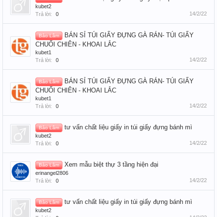
kubet2
14/2/22
Trả lời:
0
BÁN SỈ TÚI GIẤY ĐỰNG GÀ RÁN- TÚI GIẤY
Bảo Lâm
CHUỐI CHIÊN - KHOAI LẮC
kubet1
14/2/22
Trả lời:
0
BÁN SỈ TÚI GIẤY ĐỰNG GÀ RÁN- TÚI GIẤY
Bảo Lâm
CHUỐI CHIÊN - KHOAI LẮC
kubet1
14/2/22
Trả lời:
0
tư vấn chất liệu giấy in túi giấy đựng bánh mì
Bảo Lâm
kubet2
14/2/22
Trả lời:
0
Xem mẫu biệt thự 3 tầng hiện đại
Bảo Lâm
erinangel2806
14/2/22
Trả lời:
0
tư vấn chất liệu giấy in túi giấy đựng bánh mì
Bảo Lâm
kubet2