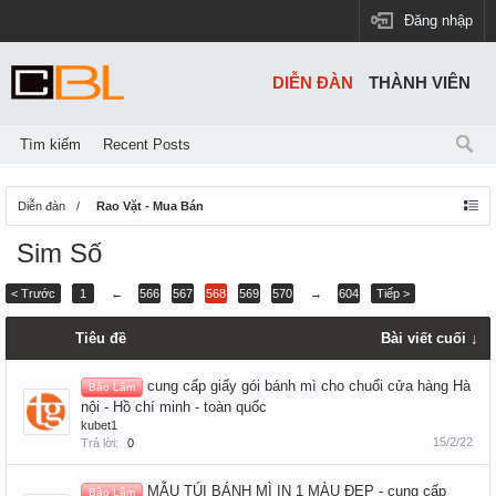
Đăng nhập
DIỄN ĐÀN
THÀNH VIÊN
Tìm kiếm
Recent Posts
Diễn đàn
Rao Vặt - Mua Bán
Sim Số
< Trước
1
←
566
567
568
569
570
→
604
Tiếp >
Tiêu đề
Bài viết cuối ↓
cung cấp giấy gói bánh mì cho chuổi cửa hàng Hà
Bảo Lâm
nội - Hồ chí minh - toàn quốc
kubet1
15/2/22
Trả lời:
0
MẪU TÚI BÁNH MÌ IN 1 MÀU ĐẸP - cung cấp
Bảo Lâm