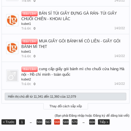
14/2/22
Trả lời:
0
BÁN SỈ TÚI GIẤY ĐỰNG GÀ RÁN- TÚI GIẤY
Bảo Lâm
CHUỐI CHIÊN - KHOAI LẮC
kubet1
14/2/22
Trả lời:
0
MUA GIẤY GÓI BÁNH MÌ CÓ LIỀN - GIẤY GÓI
Bảo Lâm
BÁNH MÌ THỊT
kubet1
14/2/22
Trả lời:
0
cung cấp giấy gói bánh mì cho chuổi cửa hàng Hà
Bảo Lâm
nội - Hồ chí minh - toàn quốc
kubet2
14/2/22
Trả lời:
0
Hiển thị chủ đề từ 11,341 đến 11,360 của 12,079
Thay đổi cách sắp xếp
(Bạn phải Đăng nhập hoặc Đăng ký để đăng bài viết)
< Trước
1
←
566
567
568
569
570
→
604
Tiếp >