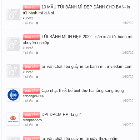
10 MẪU TÚI BÁNH MÌ ĐẸP DÀNH CHO BẠN- in
Bảo Lâm
túi bánh mì giá sỉ
kubet2
14/2/22
Trả lời:
0
TÚI BÁNH MÌ IN ĐẸP 2022 - sản xuất túi bánh mì
Bảo Lâm
chuyên nghiệp
kubet2
14/2/22
Trả lời:
0
tư vấn chất liệu giấy in túi bánh mì, invietkim.com
Bảo Lâm
kubet2
14/2/22
Trả lời:
0
Cập nhật thiết kế biệt thự hai tầng sang trọng
Bảo Lâm
erinangel2806
14/2/22
Trả lời:
0
DPI DPCM PPI la gi?
Bảo Lâm
dinhphanadv
14/2/22
Trả lời:
0
tư vấn chất liệu giấy in túi giấy thực phẩm
Bảo Lâm