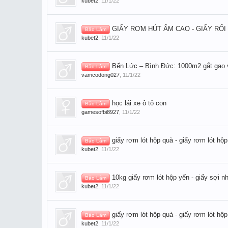
kubet2
,
11/1/22
GIẤY RƠM HÚT ẨM CAO - GIẤY RỐI
Bảo Lâm
kubet2
,
11/1/22
Bến Lức – Bình Đức: 1000m2 gắt gao 
Bảo Lâm
vamcodong027
,
11/1/22
học lái xe ô tô con
Bảo Lâm
gamesofbi8927
,
11/1/22
giấy rơm lót hộp quà - giấy rơm lót hộ
Bảo Lâm
kubet2
,
11/1/22
10kg giấy rơm lót hộp yến - giấy sợi nh
Bảo Lâm
kubet2
,
11/1/22
giấy rơm lót hộp quà - giấy rơm lót hộ
Bảo Lâm
kubet2
,
11/1/22