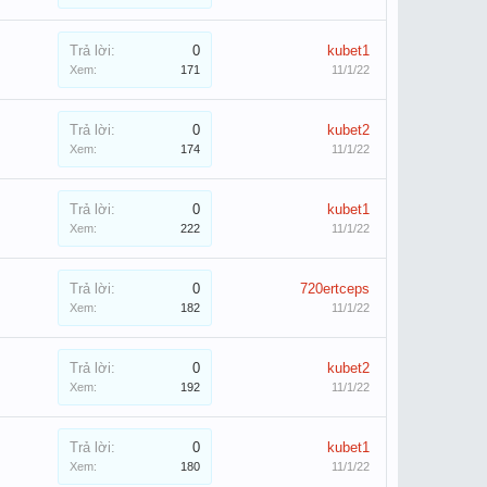
Trả lời:
0
kubet1
Xem:
171
11/1/22
Trả lời:
0
kubet2
Xem:
174
11/1/22
Trả lời:
0
kubet1
Xem:
222
11/1/22
Trả lời:
0
720ertceps
Xem:
182
11/1/22
Trả lời:
0
kubet2
Xem:
192
11/1/22
Trả lời:
0
kubet1
Xem:
180
11/1/22