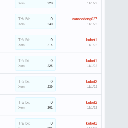
Xem:
228
11/1/22
Trả lời:
0
vamcodong027
Xem:
240
11/1/22
Trả lời:
0
kubet1
Xem:
214
11/1/22
Trả lời:
0
kubet1
Xem:
225
11/1/22
Trả lời:
0
kubet2
Xem:
239
11/1/22
Trả lời:
0
kubet2
Xem:
261
11/1/22
Trả lời:
0
kubet2