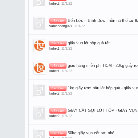
kubet2
,
11/1/22
Bến Lức – Bình Đức : nền nã thổ cư 9
Bảo Lâm
vamcodong027
,
11/1/22
giấy vụn lót hộp quà tết
Bảo Lâm
kubet1
,
11/1/22
giao hàng miễn phí HCM - 20kg giấy r
Bảo Lâm
kubet1
,
11/1/22
1kg giấy rơm nâu lót hộp quà - giấy vụ
Bảo Lâm
kubet2
,
11/1/22
GIẤY CẮT SỢI LÓT HỘP - GIẤY VỤ
Bảo Lâm
kubet2
,
11/1/22
50kg giấy vụn cắt sợi nhỏ
Bảo Lâm