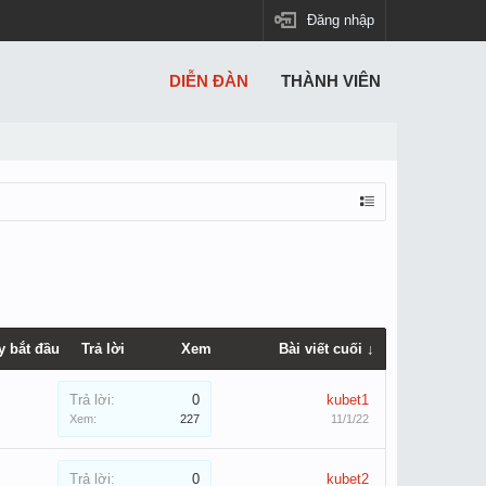
Đăng nhập
DIỄN ĐÀN
THÀNH VIÊN
y bắt đầu
Trả lời
Xem
Bài viết cuối ↓
Trả lời:
0
kubet1
Xem:
227
11/1/22
Trả lời:
0
kubet2