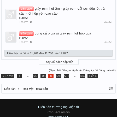
giấy rơm hút ẩm - giấy rơm cắt sợi đều lót trái
Bảo Lâm
cây - lót hộp yến cao cấp
kubet2
9/1/22
Trả lời:
0
cung cấ p giá sỉ giấy rơm lót hộp quà
Bảo Lâm
kubet2
9/1/22
Trả lời:
0
Hiển thị chủ đề từ 11,761 đến 11,780 của 12,077
Thay đổi cách sắp xếp
(Bạn phải Đăng nhập hoặc Đăng ký để đăng bài viết)
< Trước
1
←
587
588
589
590
591
→
604
Tiếp >
Diễn đàn
Rao Vặt - Mua Bán
Diên đàn thương mại điện tử
ChoBaoLam.vn