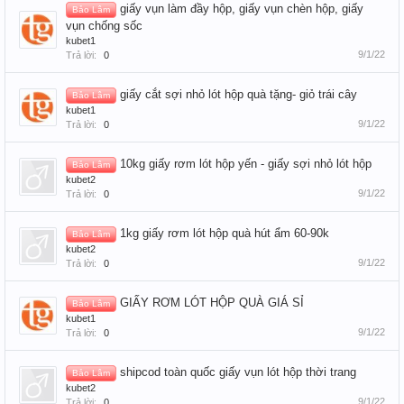
giấy vụn làm đầy hộp, giấy vụn chèn hộp, giấy
Bảo Lâm
vụn chống sốc
kubet1
9/1/22
Trả lời:
0
giấy cắt sợi nhỏ lót hộp quà tặng- giỏ trái cây
Bảo Lâm
kubet1
9/1/22
Trả lời:
0
10kg giấy rơm lót hộp yến - giấy sợi nhỏ lót hộp
Bảo Lâm
kubet2
9/1/22
Trả lời:
0
1kg giấy rơm lót hộp quà hút ẩm 60-90k
Bảo Lâm
kubet2
9/1/22
Trả lời:
0
GIẤY RƠM LÓT HỘP QUÀ GIÁ SỈ
Bảo Lâm
kubet1
9/1/22
Trả lời:
0
shipcod toàn quốc giấy vụn lót hộp thời trang
Bảo Lâm
kubet2
9/1/22
Trả lời:
0