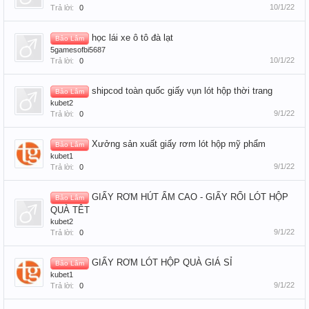
10/1/22
Trả lời:
0
học lái xe ô tô đà lạt
Bảo Lâm
5gamesofbi5687
10/1/22
Trả lời:
0
shipcod toàn quốc giấy vụn lót hộp thời trang
Bảo Lâm
kubet2
9/1/22
Trả lời:
0
Xưởng sản xuất giấy rơm lót hộp mỹ phẩm
Bảo Lâm
kubet1
9/1/22
Trả lời:
0
GIẤY RƠM HÚT ẨM CAO - GIẤY RỐI LÓT HỘP
Bảo Lâm
QUÀ TÊT
kubet2
9/1/22
Trả lời:
0
GIẤY RƠM LÓT HỘP QUÀ GIÁ SỈ
Bảo Lâm
kubet1
9/1/22
Trả lời:
0