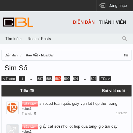
Đăng nhập
DIỄN ĐÀN
THÀNH VIÊN
Tìm kiếm
Recent Posts
Diễn đàn
Rao Vặt - Mua Bán
Sim Số
< Trước
1
←
587
588
589
590
591
→
604
Tiếp >
Tiêu đề
Bài viết cuối ↓
shipcod toàn quốc giấy vụn lót hộp thời trang
Bảo Lâm
kubet1
10/1/22
Trả lời:
0
giấy cắt sợi nhỏ lót hộp quà tặng- giỏ trái cây
Bảo Lâm
kubet2