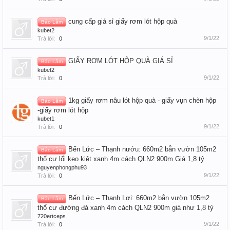
cung cấp giá sỉ giấy rơm lót hộp quà
Bảo Lâm
kubet2
9/1/22
Trả lời:
0
GIẤY RƠM LÓT HỘP QUÀ GIÁ SỈ
Bảo Lâm
kubet2
9/1/22
Trả lời:
0
1kg giấy rơm nâu lót hộp quà - giấy vụn chèn hộp
Bảo Lâm
-giấy rơm lót hộp
kubet1
9/1/22
Trả lời:
0
Bến Lức – Thạnh nướu: 660m2 bẳn vườn 105m2
Bảo Lâm
thổ cư lối keo kiệt xanh 4m cách QLN2 900m Giá 1,8 tỷ
nguyenphongphu93
9/1/22
Trả lời:
0
Bến Lức – Thạnh Lợi: 660m2 bẳn vườn 105m2
Bảo Lâm
thổ cư đường đá xanh 4m cách QLN2 900m giá như 1,8 tỷ
720ertceps
9/1/22
Trả lời:
0