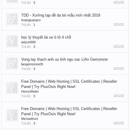
22/1/22
Trả lời:
3
TDD - Xưởng tạp dề da bò mẫu mới nhất 2019
hoangtuanpro
22/1/22
Trả lời:
1
học lý thuyết lái xe ô tô 4 chỗ
iadyuh666
22/1/22
Trả lời:
3
Vong tay thach anh uu linh ngu sac LiAn Gemstone
liangemstone05
22/1/22
Trả lời:
3
Free Domains | Web Hosting | SSL Certificates | Reseller
Panel | Try PlusOsis Right Now!
HenryWeido
22/1/22
Trả lời:
3
Free Domains | Web Hosting | SSL Certificates | Reseller
Panel | Try PlusOsis Right Now!
Michaelhum
22/1/22
Trả lời:
3