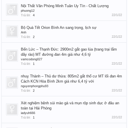
Nội Thất Văn Phòng Minh Tuân Uy Tín - Chất Lượng
phuong12
22/1/22
Trả lời:
4
Bộ Quà Tết Orion Bình An sang trọng, lịch sự
Anh
22/1/22
Trả lời:
2
Bến Lức – Thạnh Đức: 2900m2 gắt gao lúa (trang trại lắm
dãy rào) MT đường đan 4m giá như 4,6 tỷ
vamcodong027
22/1/22
Trả lời:
1
nhuỵ Thành – Thủ dư thừa: 805m2 gắt thổ cư MT lối đan 4m
Cách KCN Hòa Bình 2km giá như 6,4 tỷ với
nguyenphongphu93
22/1/22
Trả lời:
2
Xét nghiệm bệnh sùi mào gà và mụn rộp sinh dục ở đâu an
toàn tại Hải Phòng
iadyuh666
22/1/22
Trả lời:
1