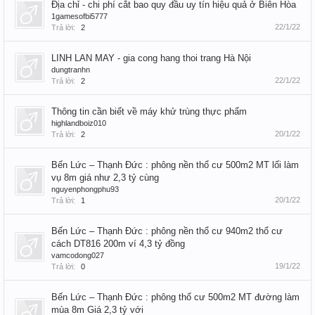
Địa chỉ - chi phí cắt bao quy đầu uy tín hiệu quả ở Biên Hòa
1gamesofbi5777
22/1/22
Trả lời:
2
LINH LAN MAY - gia cong hang thoi trang Hà Nội
dungtranhn
22/1/22
Trả lời:
2
Thông tin cần biết về máy khử trùng thực phẩm
highlandboiz010
20/1/22
Trả lời:
2
Bến Lức – Thạnh Đức : phông nền thổ cư 500m2 MT lối làm
vụ 8m giá như 2,3 tỷ cùng
nguyenphongphu93
20/1/22
Trả lời:
1
Bến Lức – Thạnh Đức : phông nền thổ cư 940m2 thổ cư
cách DT816 200m ví 4,3 tỷ đồng
vamcodong027
19/1/22
Trả lời:
0
Bến Lức – Thạnh Đức : phông thổ cư 500m2 MT đường làm
mùa 8m Giá 2,3 tỷ với