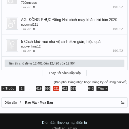
720ertceps
19/1/22
Trả lời:
0
AG- ĐỒNG PHỤC Đồng Nai cách may khăn trải bàn 2020
ngocmai221
19/1/22
Trả lời:
0
5 Cách khử mùi nhà vệ sinh đơn giản, hiệu quả
nguyenhoai12
19/1/22
Trả lời:
0
Hiển thị chủ đề từ 12,401 đến 12,420 của 12,904
Thay đổi cách sắp xếp
(Bạn phải Đăng nhập hoặc Đăng ký để đăng bài viết)
< Trước
1
←
619
620
621
622
623
→
646
Tiếp >
Diễn đàn
Rao Vặt - Mua Bán
Diên đàn thương mại điện tử
ChoBaoLam.vn