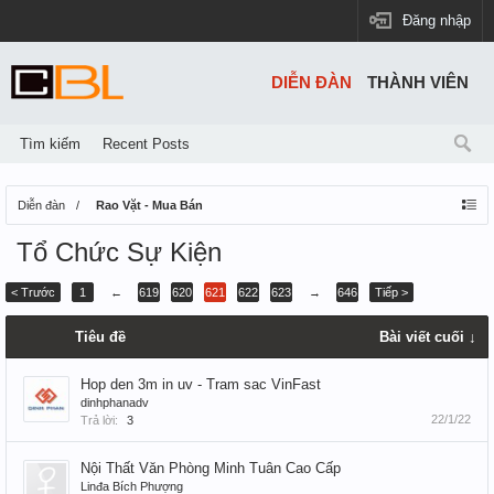
Đăng nhập
DIỄN ĐÀN
THÀNH VIÊN
Tìm kiếm
Recent Posts
Diễn đàn
Rao Vặt - Mua Bán
Tổ Chức Sự Kiện
< Trước
1
←
619
620
621
622
623
→
646
Tiếp >
Tiêu đề
Bài viết cuối ↓
Hop den 3m in uv - Tram sac VinFast
dinhphanadv
22/1/22
Trả lời:
3
Nội Thất Văn Phòng Minh Tuân Cao Cấp
Linđa Bích Phượng