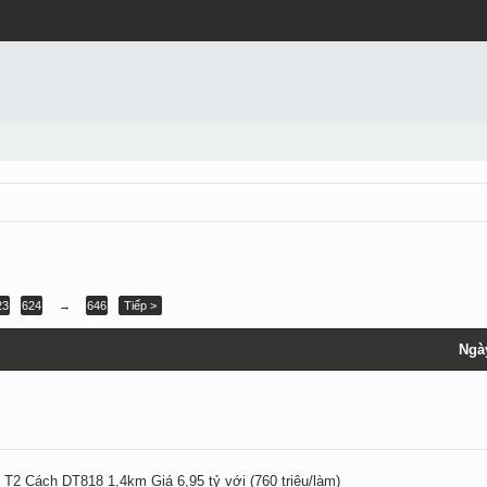
23
624
→
646
Tiếp >
Ngà
2 Cách DT818 1,4km Giá 6,95 tỷ với (760 triệu/làm)