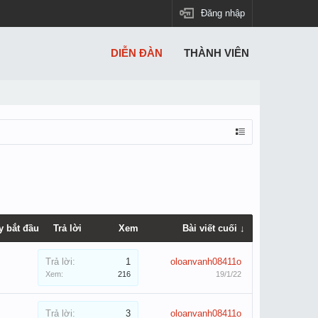
Đăng nhập
DIỄN ĐÀN
THÀNH VIÊN
y bắt đầu
Trả lời
Xem
Bài viết cuối ↓
Trả lời:
1
oloanvanh08411o
Xem:
216
19/1/22
Trả lời:
3
oloanvanh08411o