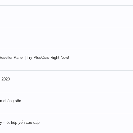
Reseller Panel | Try PlusOsis Right Now!
 2020
ụn chống sốc
ây - lót hộp yến cao cấp