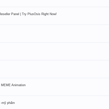
Reseller Panel | Try PlusOsis Right Now!
d MEME Animation
ng -mỹ phẩm