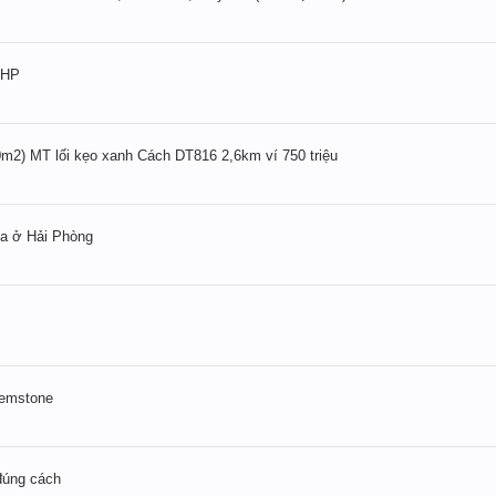
 HP
m2) MT lối kẹo xanh Cách DT816 2,6km ví 750 triệu
oa ở Hải Phòng
Gemstone
đúng cách