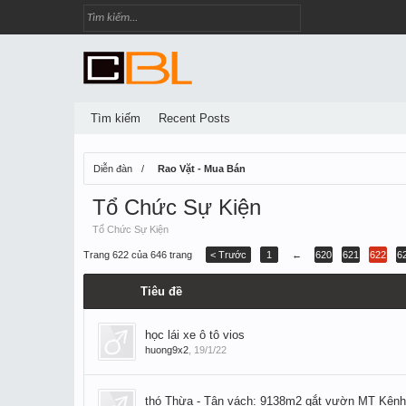
Tìm kiếm
Recent Posts
Diễn đàn
Rao Vặt - Mua Bán
Tổ Chức Sự Kiện
Tổ Chức Sự Kiện
Trang 622 của 646 trang
< Trước
1
←
620
621
622
6
Tiêu đề
học lái xe ô tô vios
huong9x2
,
19/1/22
thó Thừa - Tân vách: 9138m2 gắt vườn MT Kênh T