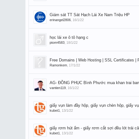
Giám sát TT Sát Hạch Lái Xe Nam Triệu HP
erinangel2806
,
16/1/22
học lái xe ô tô hạng c
ptom4583
,
18/1/22
Free Domains | Web Hosting | SSL Certificates | 
Ramonkem
,
17/1/22
AG- ĐỒNG PHỤC Bình Phước mua khan trai ban
vantien119
,
16/1/22
giấy vụn làm đầy hộp, giấy vụn chèn hộp, giấy v
kubet1
,
13/1/22
giấy rơm hút ẩm - giấy rơm cắt sợi đều lót trái c
kubet1
,
13/1/22