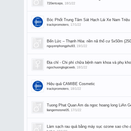
720ertceps
,
18/1/22
Bóc Phốt Trung Tâm Sát Hạch Lái Xe Nam Triệu
trackpromoters
,
17/1/22
Bến Lức – Thạnh Hòa: nền nã thổ cư 5x50m (250
nguyenphongphu93
,
19/1/22
Địa chỉ - Chi phí chữa bệnh nam khoa và phụ kh
ngochuonglogicweb
,
18/1/22
Hiệu quả CAMIBE Cosmetic
trackpromoters
,
18/1/22
Tuong Phat Quan Am da ngoc hoang long LiAn 
liangemstone05
,
17/1/22
Làm sạch rau quả bằng máy sục ozone sao cho 