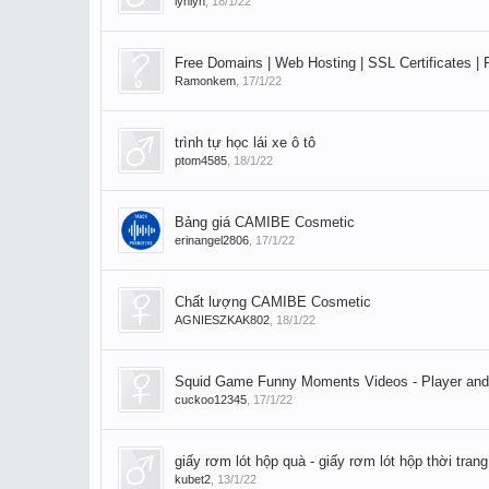
lynlyn
,
18/1/22
Free Domains | Web Hosting | SSL Certificates | 
Ramonkem
,
17/1/22
trình tự học lái xe ô tô
ptom4585
,
18/1/22
Bảng giá CAMIBE Cosmetic
erinangel2806
,
17/1/22
Chất lượng CAMIBE Cosmetic
AGNIESZKAK802
,
18/1/22
Squid Game Funny Moments Videos - Player an
cuckoo12345
,
17/1/22
giấy rơm lót hộp quà - giấy rơm lót hộp thời tra
kubet2
,
13/1/22