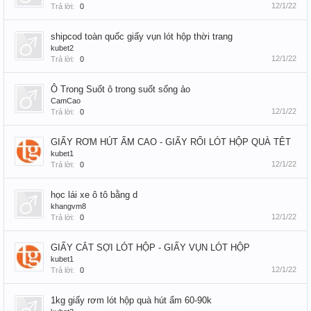
12/1/22
Trả lời:
0
shipcod toàn quốc giấy vụn lót hộp thời trang
kubet2
12/1/22
Trả lời:
0
Ô Trong Suốt ô trong suốt sống ảo
CamCao
12/1/22
Trả lời:
0
GIẤY RƠM HÚT ẨM CAO - GIẤY RỐI LÓT HỘP QUÀ TÊT
kubet1
12/1/22
Trả lời:
0
học lái xe ô tô bằng d
khangvm8
12/1/22
Trả lời:
0
GIẤY CẮT SỢI LÓT HỘP - GIẤY VỤN LÓT HỘP
kubet1
12/1/22
Trả lời:
0
1kg giấy rơm lót hộp quà hút ẩm 60-90k