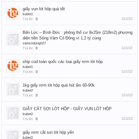
giấy vụn lót hộp quà tết
kubet1
11/1/22
Trả lời:
0
Bến Lức – Bình Đức : phông thổ cư 9x25m (218m2) phương
diện tiền Sông Vàm Cỏ Đông ví 1,2 tỷ cùng
vamcodong027
11/1/22
Trả lời:
0
ship cod toàn quốc các loại giấy rơm lót hộp
kubet1
11/1/22
Trả lời:
0
1kg giấy rơm lót hộp quà hút ẩm 60-90k
kubet2
11/1/22
Trả lời:
0
GIẤY CẮT SỢI LÓT HỘP - GIẤY VỤN LÓT HỘP
kubet2
11/1/22
Trả lời:
0
giấy rơm cắt sợi lót hộp yến
kubet2