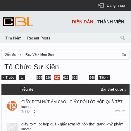
Đăng nhập
DIỄN ĐÀN
THÀNH VIÊN
Tìm kiếm
Recent Posts
Diễn đàn
Rao Vặt - Mua Bán
Tổ Chức Sự Kiện
< Trước
1
←
625
626
627
628
629
→
646
Tiếp >
Tiêu đề
Bài viết cuối ↓
GIẤY RƠM HÚT ẨM CAO - GIẤY RỐI LÓT HỘP QUÀ TÊT
kubet1
12/1/22
Trả lời:
0
giấy rơm lót hộp quà - giấy rơm lót hộp thời trang -mỹ phẩm
kubet2