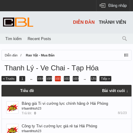
Đăng nhập
DIỄN ĐÀN
THÀNH VIÊN
Tìm kiếm
Recent Posts
Diễn đàn
Rao Vặt - Mua Bán
Thanh Lý - Ve Chai - Tạp Hóa
< Trước
1
←
→
Tiếp >
1019
1020
1021
1022
1023
1251
Tiêu đề
Bài viết cuối ↓
Bảng giá Ti vi cường lực chính hãng ở Hải Phòng
trfaantihtuh23
8/1/23
Trả lời:
0
Công ty Tivi cường lực giá rẻ tại Hải Phòng
trfaantihtuh23