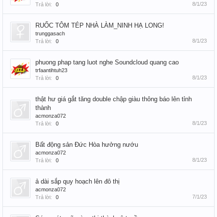
8/1/23
Trả lời:
0
RUỐC TÔM TÉP NHÀ LÀM_NINH HẠ LONG!
trunggasach
8/1/23
Trả lời:
0
phuong phap tang luot nghe Soundcloud quang cao
trfaantihtuh23
8/1/23
Trả lời:
0
thật hư giá gắt tăng double chập giàu thông báo lên tỉnh
thành
acmonza072
8/1/23
Trả lời:
0
Bất động sản Đức Hòa hưởng nướu
acmonza072
8/1/23
Trả lời:
0
ả dài sắp quy hoạch lên đô thị
acmonza072
7/1/23
Trả lời:
0