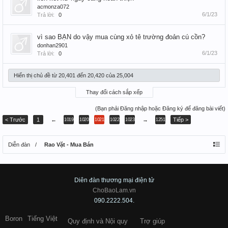
acmonza072
6/1/23
Trả lời:
0
vì sao BẠN do vậy mua cùng xỏ tê trường đoản cú cồn?
donhan2901
6/1/23
Trả lời:
0
Hiển thị chủ đề từ 20,401 đến 20,420 của 25,004
Thay đổi cách sắp xếp
(Bạn phải Đăng nhập hoặc Đăng ký để đăng bài viết)
< Trước
1
←
→
Tiếp >
1019
1020
1021
1022
1023
1251
Diễn đàn
Rao Vặt - Mua Bán
Diên đàn thương mại điện tử
ChoBaoLam.vn
090.2222.504.
Boron
Tiếng Việt
Quy định và Nội quy
Trợ giúp