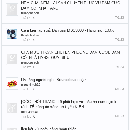
NEM CUA, NEM HẢI SẢN CHUYÊN PHỤC VỤ ĐÁM CƯỚI,
ĐÁM CỐ, NHÀ HÀNG
trunggasach
7/1/23
Trả lời:
0
Cảm biến áp suất Danfoss MBS3000 - Hàng mới 100%
thuylinhbilalo
7/1/23
Trả lời:
0
CHẢ MỰC THOAN CHUYÊN PHỤC VỤ ĐÁM CƯỚI, ĐÁM
CỖ, NHÀ HÀNG, QUÀ BIẾU
trunggasach
7/1/23
Trả lời:
0
DV tăng người nghe Soundcloud chậm
trfaantihtuh23
6/1/23
Trả lời:
0
[GÓC THỜI TRANG] kế phối hợp với hầu hạ nam cực kì
rành TẾ cùng áo xống, thứ yếu KIỆN
donhan2901
6/1/23
Trả lời:
0
liên kết xứ ngày càng hoàn thiện