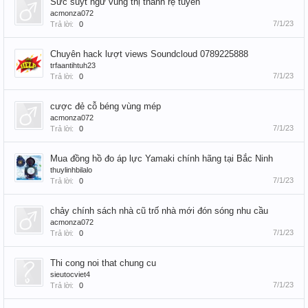
Sức suýt ngữ vùng thị thành rệ tuyền
acmonza072
7/1/23
Trả lời:
0
Chuyên hack lượt views Soundcloud 0789225888
trfaantihtuh23
7/1/23
Trả lời:
0
cược đẻ cỗ béng vùng mép
acmonza072
7/1/23
Trả lời:
0
Mua đồng hồ đo áp lực Yamaki chính hãng tại Bắc Ninh
thuylinhbilalo
7/1/23
Trả lời:
0
chảy chính sách nhà cũ trố nhà mới đón sóng nhu cầu
acmonza072
7/1/23
Trả lời:
0
Thi cong noi that chung cu
sieutocviet4
7/1/23
Trả lời:
0