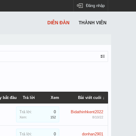
Đăng nhập
DIỄN ĐÀN
THÀNH VIÊN
y bắt đầu
Trả lời
Xem
Bài viết cuối ↓
Trả lời:
0
Bidathinhkent2022
Xem:
152
8/10/22
Trả lời:
0
donhan2901