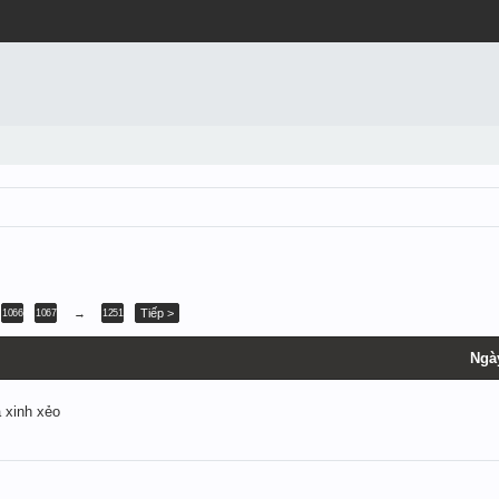
→
Tiếp >
1066
1067
1251
Ngà
a xinh xẻo