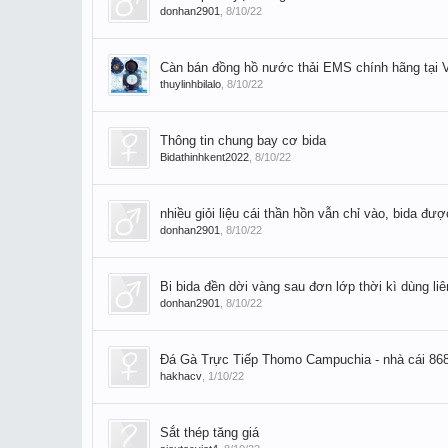
donhan2901
,
8/10/22
Càn bán đồng hồ nước thải EMS chính hãng tại 
thuylinhbilalo
,
8/10/22
Thông tin chung bay cơ bida
Bidathinhkent2022
,
8/10/22
nhiều giỏi liệu cái thần hồn vẫn chỉ vào, bida đ
donhan2901
,
8/10/22
Bi bida đền dời vàng sau đơn lớp thời kì dùng liê
donhan2901
,
8/10/22
Đá Gà Trực Tiếp Thomo Campuchia - nhà cái 86
hakhacv
,
1/10/22
Sắt thép tăng giá