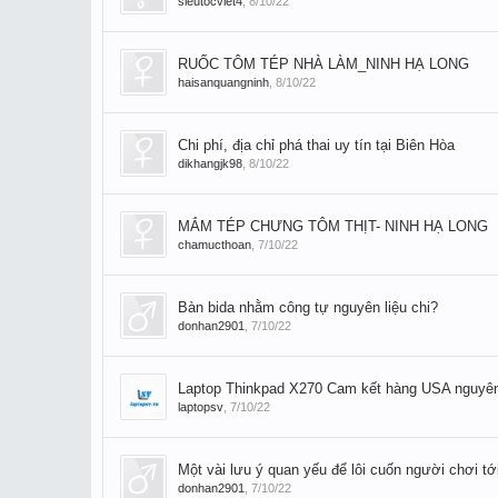
sieutocviet4
,
8/10/22
RUỐC TÔM TÉP NHÀ LÀM_NINH HẠ LONG
haisanquangninh
,
8/10/22
Chi phí, địa chỉ phá thai uy tín tại Biên Hòa
dikhangjk98
,
8/10/22
MẮM TÉP CHƯNG TÔM THỊT- NINH HẠ LONG
chamucthoan
,
7/10/22
Bàn bida nhằm công tự nguyên liệu chi?
donhan2901
,
7/10/22
Laptop Thinkpad X270 Cam kết hàng USA nguy
laptopsv
,
7/10/22
Một vài lưu ý quan yếu để lôi cuốn người chơi tớ
donhan2901
,
7/10/22