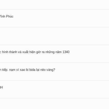
Vĩnh Phúc
ược hình thành và xuất hiện giờ ra những năm 1340
n tiếp. nạm vì sao bi bida lại nẻo vàng?
8H