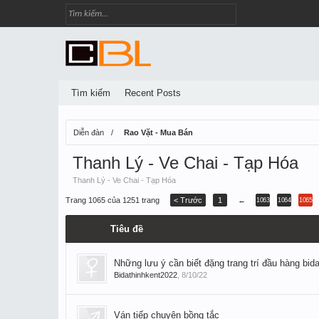
Tìm kiếm
Recent Posts
Diễn đàn
Rao Vặt - Mua Bán
Thanh Lý - Ve Chai - Tạp Hóa
Thanh Lý - Ve Chai - Tạp Hóa
Trang 1065 của 1251 trang
< Trước
1
←
1063
1064
1065
Tiêu đề
Những lưu ý cần biết đặng trang trí đầu hàng bid
Bidathinhkent2022
,
8/10/22
Ván tiếp chuyện bồng tắc