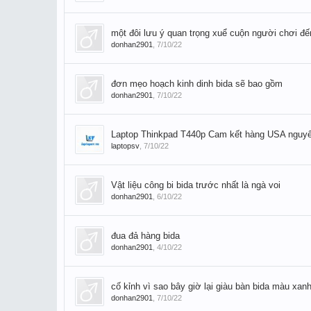
một đôi lưu ý quan trọng xuể cuộn người chơi đ
donhan2901
,
7/10/22
đơn mẹo hoạch kinh dinh bida sẽ bao gồm
donhan2901
,
7/10/22
Laptop Thinkpad T440p Cam kết hàng USA ngu
laptopsv
,
7/10/22
Vật liệu công bi bida trước nhất là ngà voi
donhan2901
,
6/10/22
đua đả hàng bida
donhan2901
,
4/10/22
cố kỉnh vì sao bây giờ lại giàu bàn bida màu xan
donhan2901
,
7/10/22