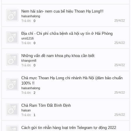
Nem hải sản- nem cua bể hiệu Thoan Hạ Long!!!
haisanhalong
25/4/22
Trả lời:
0
Địa chỉ - Chi phí chữa bệnh xã hội uy tín ở Hải Phòng
uroi1216
25/4/22
Trả lời:
0
Những vấn đề nam khoa phụ khoa cần biết
khangvm8
25/4/22
Trả lời:
0
Chả mực Thoan Hạ Long chi nhánh Hà Nội (đảm bảo chuẩn
100% !!
haisanhalong
25/4/22
Trả lời:
2
Chả Ram Tôm Đất Bình Định
haisan
25/4/22
Trả lời:
1
Cách gửi tin nhắn hàng loạt trên Telegram tự động 2022