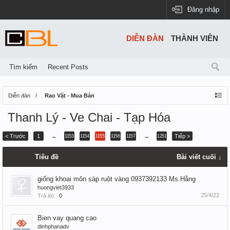
Đăng nhập
DIỄN ĐÀN
THÀNH VIÊN
Tìm kiếm
Recent Posts
Diễn đàn
Rao Vặt - Mua Bán
Thanh Lý - Ve Chai - Tạp Hóa
< Trước
1
←
→
Tiếp >
1153
1154
1155
1156
1157
1251
Tiêu đề
Bài viết cuối ↓
giống khoai môn sáp ruột vàng 0937392133 Ms.Hằng
huongviet3933
25/4/22
Trả lời:
0
Bien vay quang cao
dinhphanadv