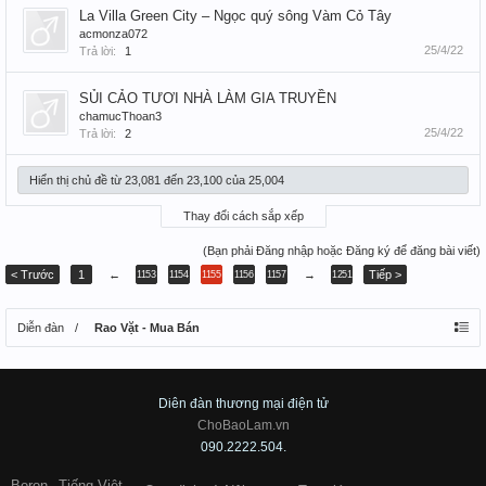
La Villa Green City – Ngọc quý sông Vàm Cỏ Tây
acmonza072
25/4/22
Trả lời:
1
SỦI CẢO TƯƠI NHÀ LÀM GIA TRUYỀN
chamucThoan3
25/4/22
Trả lời:
2
Hiển thị chủ đề từ 23,081 đến 23,100 của 25,004
Thay đổi cách sắp xếp
(Bạn phải Đăng nhập hoặc Đăng ký để đăng bài viết)
< Trước
1
←
→
Tiếp >
1153
1154
1155
1156
1157
1251
Diễn đàn
Rao Vặt - Mua Bán
Diên đàn thương mại điện tử
ChoBaoLam.vn
090.2222.504.
Boron
Tiếng Việt