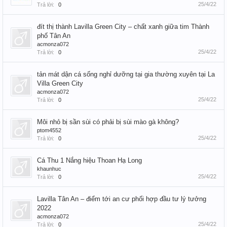
25/4/22
Trả lời:
0
đít thị thành Lavilla Green City – chất xanh giữa tim Thành
phố Tân An
acmonza072
25/4/22
Trả lời:
0
tản mát dận cá sống nghỉ dưỡng tại gia thường xuyên tại La
Villa Green City
acmonza072
25/4/22
Trả lời:
0
Môi nhỏ bị sần sùi có phải bị sùi mào gà không?
ptom4552
25/4/22
Trả lời:
0
Cá Thu 1 Nắng hiệu Thoan Hạ Long
khaunhuc
25/4/22
Trả lời:
0
Lavilla Tân An – điểm tới an cư phối hợp đầu tư lý tưởng
2022
acmonza072
25/4/22
Trả lời:
0