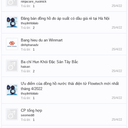
ninjacare_nuoinick
25/4/22
Trả lời:
1
Đăng bán đồng hồ đo áp suất có dầu giá rẻ tại Hà Nội
thuylinhbilalo
25/4/22
Trả lời:
2
Bang hieu du an Winmart
dinhphanadv
25/4/22
Trả lời:
1
Ba chỉ Hun Khói Đặc Sản Tây Bắc
haisan
25/4/22
Trả lời:
2
Ưu điểm của đồng hồ nước thải điện tử Flowtech mới nhất
tháng 4/2022
thuylinhbilalo
25/4/22
Trả lời:
1
CP tổng hợp
seomedi8
25/4/22
Trả lời:
1