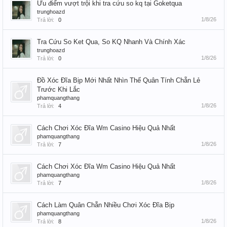
Ưu điểm vượt trội khi tra cứu so kq tại Goketqua
trunghoazd
1/8/26
Trả lời:
0
Tra Cứu So Ket Qua, So KQ Nhanh Và Chính Xác
trunghoazd
1/8/26
Trả lời:
0
Đồ Xóc Đĩa Bịp Mới Nhất Nhìn Thế Quân Tính Chẵn Lẻ
Trước Khi Lắc
phamquangthang
1/8/26
Trả lời:
4
Cách Chơi Xóc Đĩa Wm Casino Hiệu Quả Nhất
phamquangthang
1/8/26
Trả lời:
7
Cách Chơi Xóc Đĩa Wm Casino Hiệu Quả Nhất
phamquangthang
1/8/26
Trả lời:
7
Cách Làm Quân Chẵn Nhiều Chơi Xóc Đĩa Bịp
phamquangthang
1/8/26
Trả lời:
8