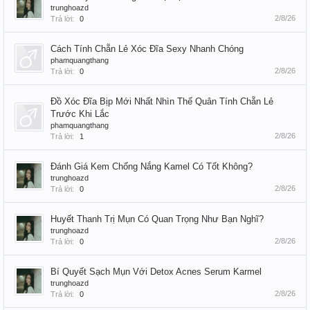
trunghoazd
2/8/26
Trả lời:
0
Cách Tính Chẵn Lẻ Xóc Đĩa Sexy Nhanh Chóng
phamquangthang
2/8/26
Trả lời:
0
Đồ Xóc Đĩa Bịp Mới Nhất Nhìn Thế Quân Tính Chẵn Lẻ
Trước Khi Lắc
phamquangthang
2/8/26
Trả lời:
1
Đánh Giá Kem Chống Nắng Kamel Có Tốt Không?
trunghoazd
2/8/26
Trả lời:
0
Huyết Thanh Trị Mụn Có Quan Trọng Như Bạn Nghĩ?
trunghoazd
2/8/26
Trả lời:
0
Bí Quyết Sạch Mụn Với Detox Acnes Serum Karmel
trunghoazd
2/8/26
Trả lời:
0