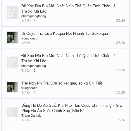
Đồ Xóc Đĩa Bịp Mới Nhất Nhìn Thế Quân Tính Chẵn Lẻ
Trước Khi Lắc
phamquangthang
2/8/26
Trả lời:
3
Bí Quyết Tra Cứu Ketqua Net Nhanh Tại Goketqua
trunghoazd
2/8/26
Trả lời:
5
Đồ Xóc Đĩa Bịp Mới Nhất Nhìn Thế Quân Tính Chẵn Lẻ
Trước Khi Lắc
phamquangthang
1/8/26
Trả lời:
0
Trải Nghiệm Tra Cứu so ket qua, so kq Chi Tiết
trunghoazd
1/8/26
Trả lời:
0
Đồng Hồ Đo Áp Suất Khí Nitơ Hàn Quốc Chính Hãng – Giải
Pháp Đo Áp Suất Chính Xác, Bền Bỉ
Trang Dantek
1/8/26
Trả lời:
0