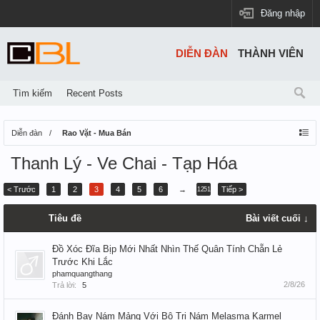
Đăng nhập
DIỄN ĐÀN
THÀNH VIÊN
Tìm kiếm
Recent Posts
Diễn đàn
Rao Vặt - Mua Bán
Thanh Lý - Ve Chai - Tạp Hóa
< Trước
1
2
3
4
5
6
→
Tiếp >
1251
Tiêu đề
Bài viết cuối ↓
Đồ Xóc Đĩa Bịp Mới Nhất Nhìn Thế Quân Tính Chẵn Lẻ
Trước Khi Lắc
phamquangthang
2/8/26
Trả lời:
5
Đánh Bay Nám Mảng Với Bộ Trị Nám Melasma Karmel