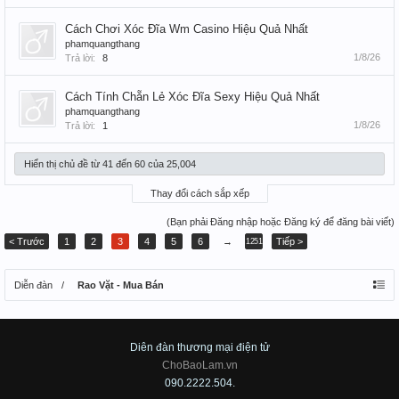
Cách Chơi Xóc Đĩa Wm Casino Hiệu Quả Nhất
phamquangthang
1/8/26
Trả lời:
8
Cách Tính Chẵn Lẻ Xóc Đĩa Sexy Hiệu Quả Nhất
phamquangthang
1/8/26
Trả lời:
1
Hiển thị chủ đề từ 41 đến 60 của 25,004
Thay đổi cách sắp xếp
(Bạn phải Đăng nhập hoặc Đăng ký để đăng bài viết)
< Trước
1
2
3
4
5
6
→
Tiếp >
1251
Diễn đàn
Rao Vặt - Mua Bán
Diên đàn thương mại điện tử
ChoBaoLam.vn
090.2222.504.