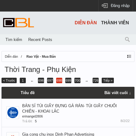
Đăng nhập
DIỄN ĐÀN
THÀNH VIÊN
Tìm kiếm
Recent Posts
Diễn đàn
Rao Vặt - Mua Bán
Thời Trang - Phụ Kiện
< Trước
1
←
696
697
698
699
700
→
726
Tiếp >
Tiêu đề
Bài viết cuối ↓
BÁN SỈ TÚI GIẤY ĐỰNG GÀ RÁN- TÚI GIẤY CHUỐI
CHIÊN - KHOAI LẮC
erinangel2806
8/2/22
Trả lời:
5
Gia cong chu inox Dinh Phan Advertising