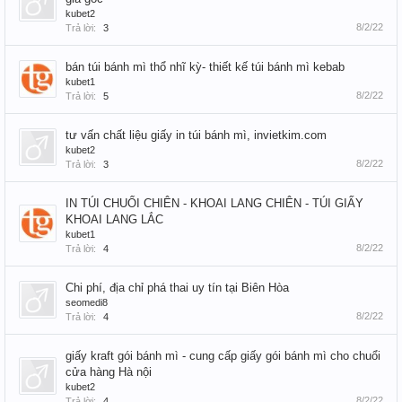
kubet2
8/2/22
Trả lời:
3
bán túi bánh mì thổ nhĩ kỳ- thiết kế túi bánh mì kebab
kubet1
8/2/22
Trả lời:
5
tư vấn chất liệu giấy in túi bánh mì, invietkim.com
kubet2
8/2/22
Trả lời:
3
IN TÚI CHUỐI CHIÊN - KHOAI LANG CHIÊN - TÚI GIẤY
KHOAI LANG LẮC
kubet1
8/2/22
Trả lời:
4
Chi phí, địa chỉ phá thai uy tín tại Biên Hòa
seomedi8
8/2/22
Trả lời:
4
giấy kraft gói bánh mì - cung cấp giấy gói bánh mì cho chuổi
cửa hàng Hà nội
kubet2
8/2/22
Trả lời:
4