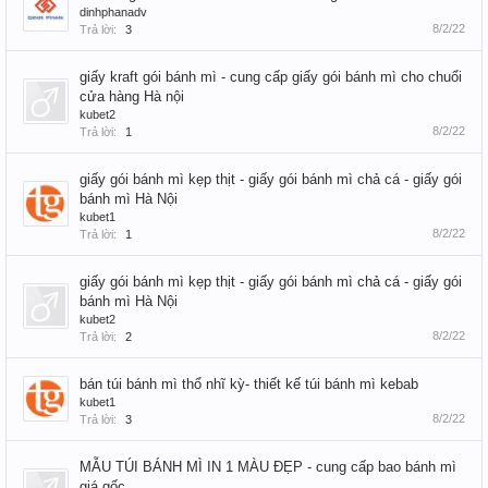
dinhphanadv
8/2/22
Trả lời:
3
giấy kraft gói bánh mì - cung cấp giấy gói bánh mì cho chuổi
cửa hàng Hà nội
kubet2
8/2/22
Trả lời:
1
giấy gói bánh mì kẹp thịt - giấy gói bánh mì chả cá - giấy gói
bánh mì Hà Nội
kubet1
8/2/22
Trả lời:
1
giấy gói bánh mì kẹp thịt - giấy gói bánh mì chả cá - giấy gói
bánh mì Hà Nội
kubet2
8/2/22
Trả lời:
2
bán túi bánh mì thổ nhĩ kỳ- thiết kế túi bánh mì kebab
kubet1
8/2/22
Trả lời:
3
MẪU TÚI BÁNH MÌ IN 1 MÀU ĐẸP - cung cấp bao bánh mì
giá gốc