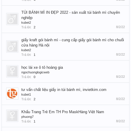
TÚI BÁNH MÌ IN ĐẸP 2022 - sản xuất túi bánh mì chuyên
nghiệp
kubet2
8/2/22
Trả lời:
2
giấy kraft gói bánh mì - cung cấp giấy gói bánh mì cho chuổi
cửa hàng Hà nội
kubet2
8/2/22
Trả lời:
1
học lái xe ô tô hoàng gia
ngochuonglogicweb
8/2/22
Trả lời:
0
tư vấn chất liệu giấy in túi bánh mì, invietkim.com
kubet1
8/2/22
Trả lời:
2
Khẩu Trang Trẻ Em TH Pro MaskHàng Việt Nam
phuong7
8/2/22
Trả lời:
1