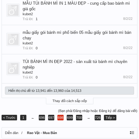
MẪU TÚI BÁNH MÌ IN 1 MÀU ĐẸP - cung cấp bao bánh mì
giá gốc
kubet2
8/2/22
Trả lời:
1
mẫu giấy gói bánh mì phổ biến 05 mẫu giấy gói bánh mì bán
chạy
kubet2
8/2/22
Trả lời:
0
TÚI BÁNH MÌ IN ĐẸP 2022 - sản xuất túi bánh mì chuyên
nghiệp
kubet2
8/2/22
Trả lời:
0
Hiển thị chủ đề từ 13,941 đến 13,960 của 14,513
Thay đổi cách sắp xếp
(Bạn phải Đăng nhập hoặc Đăng ký để đăng bài viết)
< Trước
1
←
696
697
698
699
700
→
726
Tiếp >
Diễn đàn
Rao Vặt - Mua Bán