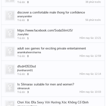
38 phút trước
Trả lời:
0
discover a comfortable male thong for confidence
ananyamitter
56 phút trước
Trả lời:
0
https://www.facebook.com/SodaSlimUS/
JoanyMei
Hôm nay lúc 13:21
Trả lời:
1
adult sex games for exciting private entertainment
anamikaheersharma
Hôm nay lúc 12:59
Trả lời:
0
dfsdr43533sd
jhontharom01
Hôm nay lúc 12:14
Trả lời:
0
Is Slimarax suitable for men and women?
slimaraxuk
Hôm nay lúc 10:03
Trả lời:
3
Chơi Xóc Đĩa Sexy Với Hướng Xóc Không Cố Định