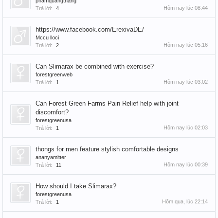
phamquangthang
Hôm nay lúc 08:44
Trả lời:
4
https://www.facebook.com/ErexivaDE/
Mccu lloci
Hôm nay lúc 05:16
Trả lời:
2
Can Slimarax be combined with exercise?
forestgreenweb
Hôm nay lúc 03:02
Trả lời:
1
Can Forest Green Farms Pain Relief help with joint
discomfort?
forestgreenusa
Hôm nay lúc 02:03
Trả lời:
1
thongs for men feature stylish comfortable designs
ananyamitter
Hôm nay lúc 00:39
Trả lời:
11
How should I take Slimarax?
forestgreenusa
Hôm qua, lúc 22:14
Trả lời:
1