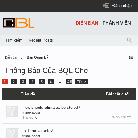
Đăng nhập
DIỄN ĐÀN
THÀNH VIÊN
Tìm kiếm
Recent Posts
Diễn đàn
Ban Quản Lý
Thông Báo Của BQL Chợ
1
2
3
4
5
6
→
Tiếp >
1387
Tiêu đề
Bài viết cuối ↓
How should Slimarax be stored?
trimexacost
26 phút trước
Trả lời:
0
Is Trimexa safe?
trimexacost