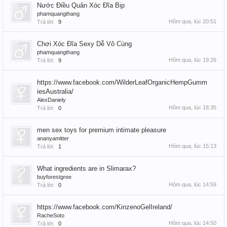
Nước Điều Quân Xóc Đĩa Bịp
phamquangthang
Hôm qua, lúc 20:51
Trả lời:
9
Chơi Xóc Đĩa Sexy Dễ Vô Cùng
phamquangthang
Hôm qua, lúc 19:26
Trả lời:
9
https://www.facebook.com/WilderLeafOrganicHempGumm
iesAustralia/
AlexDaniely
Hôm qua, lúc 18:35
Trả lời:
0
men sex toys for premium intimate pleasure
ananyamitter
Hôm qua, lúc 15:13
Trả lời:
1
What ingredients are in Slimarax?
buyforestgree
Hôm qua, lúc 14:59
Trả lời:
0
https://www.facebook.com/KinzenoGelIreland/
RacheSoto
Hôm qua, lúc 14:50
Trả lời:
0