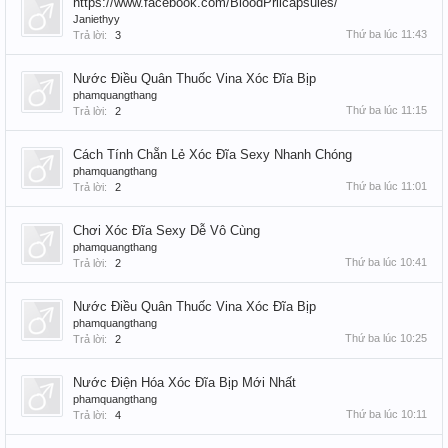
https://www.facebook.com/BloodPrilcapsules/
Janiethyy
Thứ ba lúc 11:43
Trả lời:
3
Nước Điều Quân Thuốc Vina Xóc Đĩa Bịp
phamquangthang
Thứ ba lúc 11:15
Trả lời:
2
Cách Tính Chẵn Lẻ Xóc Đĩa Sexy Nhanh Chóng
phamquangthang
Thứ ba lúc 11:01
Trả lời:
2
Chơi Xóc Đĩa Sexy Dễ Vô Cùng
phamquangthang
Thứ ba lúc 10:41
Trả lời:
2
Nước Điều Quân Thuốc Vina Xóc Đĩa Bịp
phamquangthang
Thứ ba lúc 10:25
Trả lời:
2
Nước Điện Hóa Xóc Đĩa Bịp Mới Nhất
phamquangthang
Thứ ba lúc 10:11
Trả lời:
4