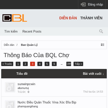
Đăng nhập
DIỄN ĐÀN
THÀNH VIÊN
Tìm kiếm
Recent Posts
Diễn đàn
Ban Quản Lý
Thông Báo Của BQL Chợ
< Trước
1
2
3
4
5
6
→
Tiếp >
1385
Tiêu đề
Bài viết cuối ↓
sunwinpcwin
allumurtuj
Thứ ba lúc 14:53
Trả lời:
0
Nước Điều Quân Thuốc Vina Xóc Đĩa Bịp
phamquangthang