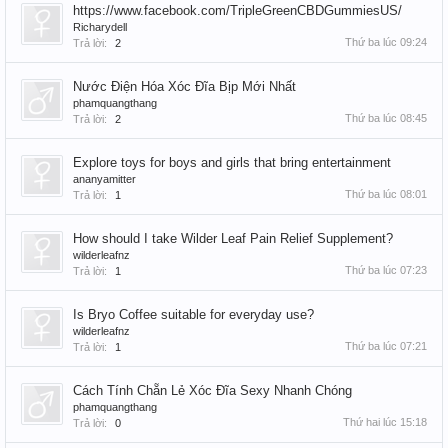
https://www.facebook.com/TripleGreenCBDGummiesUS/
Richarydell
Thứ ba lúc 09:24
Trả lời:
2
Nước Điện Hóa Xóc Đĩa Bịp Mới Nhất
phamquangthang
Thứ ba lúc 08:45
Trả lời:
2
Explore toys for boys and girls that bring entertainment
ananyamitter
Thứ ba lúc 08:01
Trả lời:
1
How should I take Wilder Leaf Pain Relief Supplement?
wilderleafnz
Thứ ba lúc 07:23
Trả lời:
1
Is Bryo Coffee suitable for everyday use?
wilderleafnz
Thứ ba lúc 07:21
Trả lời:
1
Cách Tính Chẵn Lẻ Xóc Đĩa Sexy Nhanh Chóng
phamquangthang
Thứ hai lúc 15:18
Trả lời:
0