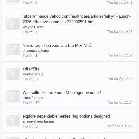
Thứ ba lúc 14:45
Trả lời:
1
https://finance.yahoo.com/healthcare/articles/jell yfil-launch-
2026-effective-gummies-222900591.html
Wayne Hitcee
Thứ ba lúc 14:28
Trả lời:
1
Nước Điện Hóa Xóc Đĩa Bịp Mới Nhất
phamquangthang
Thứ ba lúc 12:52
Trả lời:
3
sdfsdf3fs
jhontharom01
Thứ ba lúc 12:14
Trả lời:
0
Wie sollte Elmax Force-M gelagert werden?
elmaxforcede
Thứ ba lúc 12:14
Trả lời:
10
explore dependable penies ring options designed
anamikaheersharma
Thứ ba lúc 11:55
Trả lời:
5