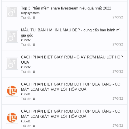
Top 3 Phần mềm share livestream hiệu quả nhất 2022
ninjasyestem
27/3/22
Trả lời:
0
MẪU TÚI BÁNH MÌ IN 1 MÀU ĐẸP - cung cấp bao bánh mì
giá gốc
kubet2
27/3/22
Trả lời:
0
CÁCH PHÂN BIỆT GIẤY RƠM - GIẤY RƠM MÀU LÓT HỘP
QUÀ
kubet2
27/3/22
Trả lời:
0
CÁCH PHÂN BIỆT GIẤY RƠM LÓT HỘP QUÀ TẶNG - CÓ
MẤY LOẠI GIẤY RƠM LÓT HỘP QUÀ
kubet1
27/3/22
Trả lời:
0
CÁCH PHÂN BIỆT GIẤY RƠM LÓT HỘP QUÀ TẶNG - CÓ
MẤY LOẠI GIẤY RƠM LÓT HỘP QUÀ
kubet1
27/3/22
Trả lời:
0