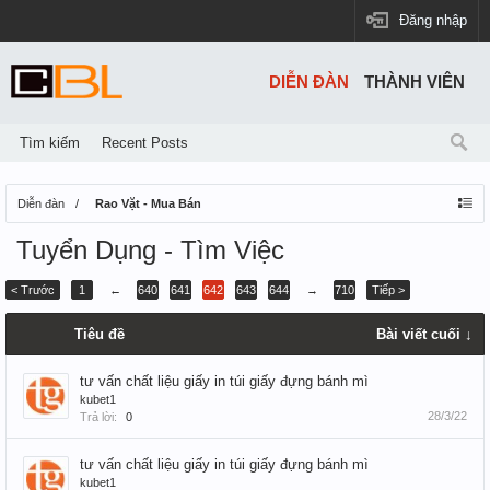
Đăng nhập
DIỄN ĐÀN
THÀNH VIÊN
Tìm kiếm
Recent Posts
Diễn đàn
Rao Vặt - Mua Bán
Tuyển Dụng - Tìm Việc
< Trước
1
←
640
641
642
643
644
→
710
Tiếp >
Tiêu đề
Bài viết cuối ↓
tư vấn chất liệu giấy in túi giấy đựng bánh mì
kubet1
28/3/22
Trả lời:
0
tư vấn chất liệu giấy in túi giấy đựng bánh mì
kubet1