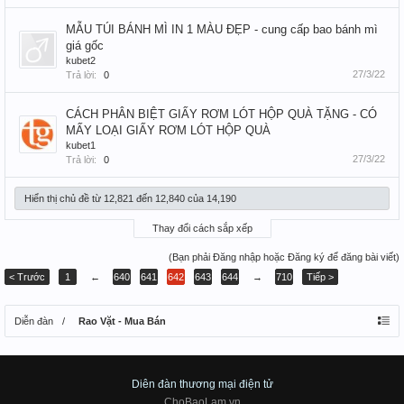
MẪU TÚI BÁNH MÌ IN 1 MÀU ĐẸP - cung cấp bao bánh mì
giá gốc
kubet2
27/3/22
Trả lời:
0
CÁCH PHÂN BIỆT GIẤY RƠM LÓT HỘP QUÀ TẶNG - CÓ
MẤY LOẠI GIẤY RƠM LÓT HỘP QUÀ
kubet1
27/3/22
Trả lời:
0
Hiển thị chủ đề từ 12,821 đến 12,840 của 14,190
Thay đổi cách sắp xếp
(Bạn phải Đăng nhập hoặc Đăng ký để đăng bài viết)
< Trước
1
←
640
641
642
643
644
→
710
Tiếp >
Diễn đàn
Rao Vặt - Mua Bán
Diên đàn thương mại điện tử
ChoBaoLam.vn