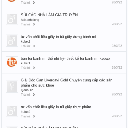
28/3/22
Trả lời:
0
SỦI CẢO NHÀ LÀM GIA TRUYỀN
haisanhalong
28/3/22
Trả lời:
0
tư vấn chất liệu giấy in túi giấy đựng bánh mì
kubet2
28/3/22
Trả lời:
0
bán túi bánh mì thổ nhĩ kỳ- thiết kế túi bánh mì kebab
kubet1
28/3/22
Trả lời:
0
Giải Độc Gan Liverdavi Gold Chuyên cung cấp các sản
phẩm cho sức khỏe
Qanh 12
28/3/22
Trả lời:
0
tư vấn chất liệu giấy in túi giấy thực phẩm
kubet2
28/3/22
Trả lời:
0