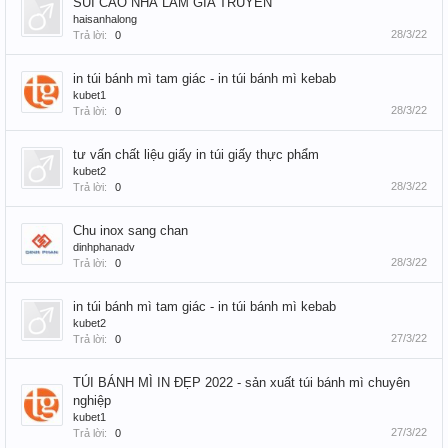
SỦI CẢO NHÀ LÀM GIA TRUYỀN
haisanhalong
28/3/22
Trả lời:
0
in túi bánh mì tam giác - in túi bánh mì kebab
kubet1
28/3/22
Trả lời:
0
tư vấn chất liệu giấy in túi giấy thực phẩm
kubet2
28/3/22
Trả lời:
0
Chu inox sang chan
dinhphanadv
28/3/22
Trả lời:
0
in túi bánh mì tam giác - in túi bánh mì kebab
kubet2
27/3/22
Trả lời:
0
TÚI BÁNH MÌ IN ĐẸP 2022 - sản xuất túi bánh mì chuyên
nghiệp
kubet1
27/3/22
Trả lời:
0