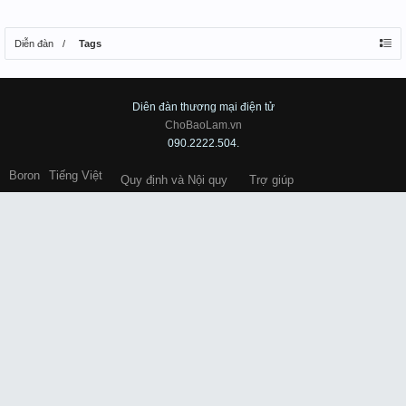
Diễn đàn
Tags
Diên đàn thương mại điện tử
ChoBaoLam.vn
090.2222.504.
Boron
Tiếng Việt
Quy định và Nội quy
Trợ giúp