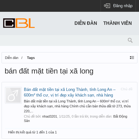
Đăng nhập
DIỄN ĐÀN
THÀNH VIÊN
Diễn đàn
Tags
bán đất mặt tiền tại xã long
Bán đất mặt tiền tại xã Long Thành, tỉnh Long An –
Chủ đề
600m² thổ cư, vị trí đẹp xây khách sạn, nhà hàng
Bán đất mặt tiền tại xã Long Thành, tỉnh Long An – 600m² thổ cư, vị trí
đẹp xây khách sạn, nhà hàng Chính chủ cần bán thửa đất tờ 273, thửa
220,...
Chủ đề bởi:
nhad3201
,
1/11/25
, 0 lần trả lời, trong diễn đàn:
Bất Động
Sản
Hiển thị kết quả từ 1 đến 1 của 1