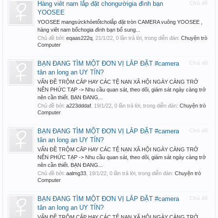
Hàng viêt nam lắp đặt chongườigia đình bạn
Chủ đề
YOOSEE
YOOSEE mangsứckhỏetốtcholắp đặt tròn CAMERA vuông YOOSEE ,
hàng viêt nam bổchogia đình bạn bổ sung...
Chủ đề bởi:
eqaas222q
,
21/1/22
, 0 lần trả lời, trong diễn đàn:
Chuyện trò
Computer
BẠN ĐANG TÌM MỘT ĐƠN VỊ LẮP ĐẶT #camera
Chủ đề
tân an long an UY TÍN?
VẤN ĐỀ TRỘM CẮP HAY CÁC TỆ NẠN XÃ HỘI NGÀY CÀNG TRỞ
NÊN PHỨC TẠP -> Nhu cầu quan sát, theo dõi, giám sát ngày càng trở
nên cần thiết. BẠN ĐANG...
Chủ đề bởi:
a223dddaf
,
19/1/22
, 0 lần trả lời, trong diễn đàn:
Chuyện trò
Computer
BẠN ĐANG TÌM MỘT ĐƠN VỊ LẮP ĐẶT #camera
Chủ đề
tân an long an UY TÍN?
VẤN ĐỀ TRỘM CẮP HAY CÁC TỆ NẠN XÃ HỘI NGÀY CÀNG TRỞ
NÊN PHỨC TẠP -> Nhu cầu quan sát, theo dõi, giám sát ngày càng trở
nên cần thiết. BẠN ĐANG...
Chủ đề bởi:
aalmg33
,
19/1/22
, 0 lần trả lời, trong diễn đàn:
Chuyện trò
Computer
BẠN ĐANG TÌM MỘT ĐƠN VỊ LẮP ĐẶT #camera
Chủ đề
tân an long an UY TÍN?
VẤN ĐỀ TRỘM CẮP HAY CÁC TỆ NẠN XÃ HỘI NGÀY CÀNG TRỞ