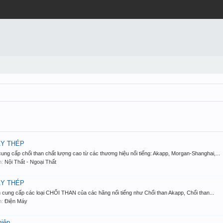
ÁY THÉP
ng cấp chổi than chất lượng cao từ các thương hiệu nổi tiếng: Akapp, Morgan-Shanghai,...
àn:
Nội Thất - Ngoại Thất
ÁY THÉP
cung cấp các loại CHỔI THAN của các hãng nổi tiếng như Chổi than Akapp, Chổi than...
àn:
Điện Máy
hiệp