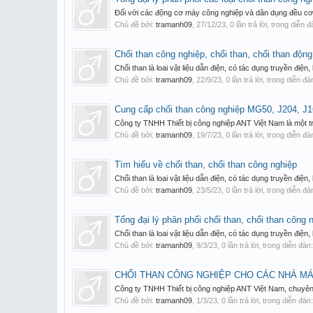
Đối với các động cơ máy công nghiệp và dân dụng đều cơ b
Chủ đề bởi:
tramanh09
,
27/12/23
, 0 lần trả lời, trong diễn 
Chổi than công nghiệp, chổi than, chổi than động
Chổi than là loai vật liệu dẫn điện, có tác dụng truyền điện
Chủ đề bởi:
tramanh09
,
22/9/23
, 0 lần trả lời, trong diễn đ
Cung cấp chổi than công nghiệp MG50, J204, 
Công ty TNHH Thiết bị công nghiệp ANT Việt Nam là một t
Chủ đề bởi:
tramanh09
,
19/7/23
, 0 lần trả lời, trong diễn đ
Tìm hiểu về chổi than, chổi than công nghiệp
Chổi than là loai vật liệu dẫn điện, có tác dụng truyền điện
Chủ đề bởi:
tramanh09
,
23/5/23
, 0 lần trả lời, trong diễn đ
Tổng đại lý phân phối chổi than, chổi than công 
Chổi than là loai vật liệu dẫn điện, có tác dụng truyền điện
Chủ đề bởi:
tramanh09
,
9/3/23
, 0 lần trả lời, trong diễn đàn
CHỔI THAN CÔNG NGHIỆP CHO CÁC NHÀ MÁY
Công ty TNHH Thiết bị công nghiệp ANT Việt Nam, chuyên 
Chủ đề bởi:
tramanh09
,
1/3/23
, 0 lần trả lời, trong diễn đàn