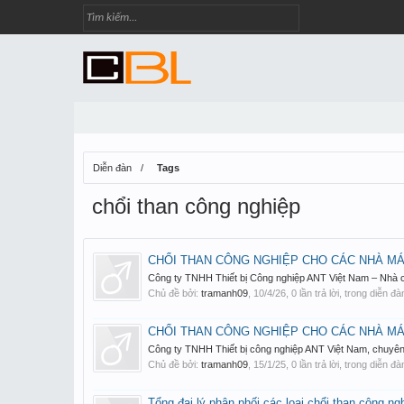
Diễn đàn
Tags
chổi than công nghiệp
CHỔI THAN CÔNG NGHIỆP CHO CÁC NHÀ M
Công ty TNHH Thiết bị Công nghiệp ANT Việt Nam – Nhà cu
Chủ đề bởi:
tramanh09
,
10/4/26
, 0 lần trả lời, trong diễn đ
CHỔI THAN CÔNG NGHIỆP CHO CÁC NHÀ M
Công ty TNHH Thiết bị công nghiệp ANT Việt Nam, chuyên 
Chủ đề bởi:
tramanh09
,
15/1/25
, 0 lần trả lời, trong diễn đ
Tổng đại lý phân phối các loại chổi than công ng