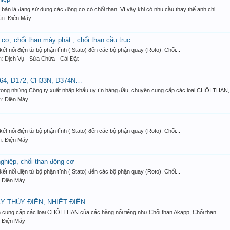
ản là đang sử dụng các động cơ có chổi than. Vì vậy khi có nhu cầu thay thế anh chị...
đàn:
Điện Máy
 cơ, chổi than máy phát , chổi than cầu trục
, kết nối điện từ bộ phận tĩnh ( Stato) đến các bộ phận quay (Roto). Chổi...
àn:
Dịch Vụ - Sửa Chửa - Cài Đặt
J164, D172, CH33N, D374N…
rong những Công ty xuất nhập khẩu uy tín hàng đầu, chuyên cung cấp các loại CHỔI THAN, 
àn:
Điện Máy
, kết nối điện từ bộ phận tĩnh ( Stato) đến các bộ phận quay (Roto). Chổi...
àn:
Điện Máy
nghiệp, chổi than động cơ
, kết nối điện từ bộ phận tĩnh ( Stato) đến các bộ phận quay (Roto). Chổi...
:
Điện Máy
 THỦY ĐIỆN, NHIỆT ĐIỆN
cung cấp các loại CHỔI THAN của các hãng nổi tiếng như Chổi than Akapp, Chổi than...
:
Điện Máy