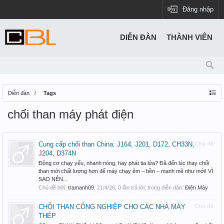
Đăng nhập
DIỄN ĐÀN
THÀNH VIÊN
Diễn đàn
Tags
chổi than máy phát điện
Cung cấp chổi than China: J164, J201, D172, CH33N,
Chủ đề
J204, D374N
Động cơ chạy yếu, nhanh nóng, hay phát tia lửa? Đã đến lúc thay chổi
than mới chất lượng hơn để máy chạy êm – bền – mạnh mẽ như mới! VÌ
SAO NÊN...
Chủ đề bởi:
tramanh09
,
21/4/26
, 0 lần trả lời, trong diễn đàn:
Điện Máy
CHỔI THAN CÔNG NGHIỆP CHO CÁC NHÀ MÁY
Chủ đề
THÉP