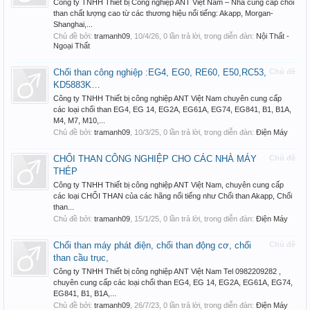
Công ty TNHH Thiết bị Công nghiệp ANT Việt Nam – Nhà cung cấp chổi
than chất lượng cao từ các thương hiệu nổi tiếng: Akapp, Morgan-
Shanghai,...
Chủ đề bởi:
tramanh09
,
10/4/26
, 0 lần trả lời, trong diễn đàn:
Nội Thất -
Ngoại Thất
Chổi than công nghiệp :EG4, EG0, RE60, E50,RC53,
Chủ đề
KD5883K…
Công ty TNHH Thiết bị công nghiệp ANT Việt Nam chuyên cung cấp
các loại chổi than EG4, EG 14, EG2A, EG61A, EG74, EG841, B1, B1A,
M4, M7, M10,...
Chủ đề bởi:
tramanh09
,
10/3/25
, 0 lần trả lời, trong diễn đàn:
Điện Máy
CHỔI THAN CÔNG NGHIỆP CHO CÁC NHÀ MÁY
Chủ đề
THÉP
Công ty TNHH Thiết bị công nghiệp ANT Việt Nam, chuyên cung cấp
các loại CHỔI THAN của các hãng nổi tiếng như Chổi than Akapp, Chổi
than...
Chủ đề bởi:
tramanh09
,
15/1/25
, 0 lần trả lời, trong diễn đàn:
Điện Máy
Chổi than máy phát điện, chổi than động cơ, chổi
Chủ đề
than cầu trục,
Công ty TNHH Thiết bị công nghiệp ANT Việt Nam Tel 0982209282 ,
chuyên cung cấp các loại chổi than EG4, EG 14, EG2A, EG61A, EG74,
EG841, B1, B1A,...
Chủ đề bởi:
tramanh09
,
26/7/23
, 0 lần trả lời, trong diễn đàn:
Điện Máy