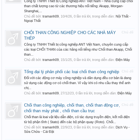
Công ty TNHH Thiết bị Công nghiệp ANT Việt Nam – Nhà cung cấp chổi
than chất lượng cao từ các thương hiệu nổi tiếng: Akapp, Morgan-
Shanghai,...
Chủ đề bởi:
tramanh09
,
10/4/26
, 0 lần trả lời, trong diễn đàn:
Nội Thất -
Ngoại Thất
CHỔI THAN CÔNG NGHIỆP CHO CÁC NHÀ MÁY
Chủ đề
THÉP
Công ty TNHH Thiết bị công nghiệp ANT Việt Nam, chuyên cung cấp
các loại CHỔI THAN của các hãng nổi tiếng như Chổi than Akapp, Chổi
than...
Chủ đề bởi:
tramanh09
,
15/1/25
, 0 lần trả lời, trong diễn đàn:
Điện Máy
Tổng đại lý phân phối các loại chổi than công nghiệp
Chủ đề
Đối với các động cơ máy công nghiệp và dân dụng đều cơ bản là đang
sử dụng các động cơ có chổi than. Vì vậy khi có nhu cầu thay thế anh
chị...
Chủ đề bởi:
tramanh09
,
27/12/23
, 0 lần trả lời, trong diễn đàn:
Điện Máy
Chổi than công nghiệp, chổi than, chổi than động cơ,
Chủ đề
chổi than máy phát , chổi than cầu trục
Chổi than là loai vật liệu dẫn điện, có tác dụng truyền điện, kết nối điện
từ bộ phận tĩnh ( Stato) đến các bộ phận quay (Roto). Chổi...
Chủ đề bởi:
tramanh09
,
22/9/23
, 0 lần trả lời, trong diễn đàn:
Dịch Vụ -
Sửa Chửa - Cài Đặt