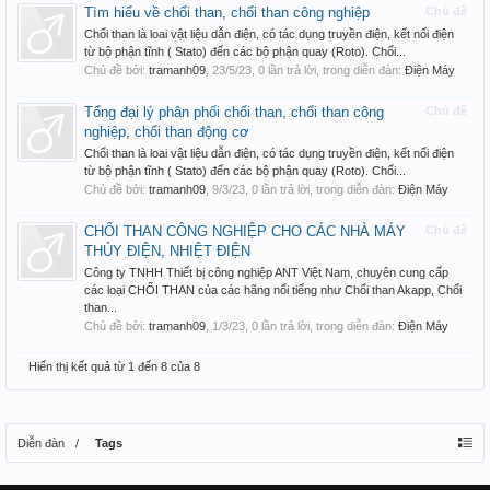
Tìm hiểu về chổi than, chổi than công nghiệp
Chủ đề
Chổi than là loai vật liệu dẫn điện, có tác dụng truyền điện, kết nối điện
từ bộ phận tĩnh ( Stato) đến các bộ phận quay (Roto). Chổi...
Chủ đề bởi:
tramanh09
,
23/5/23
, 0 lần trả lời, trong diễn đàn:
Điện Máy
Tổng đại lý phân phối chổi than, chổi than công
Chủ đề
nghiệp, chổi than động cơ
Chổi than là loai vật liệu dẫn điện, có tác dụng truyền điện, kết nối điện
từ bộ phận tĩnh ( Stato) đến các bộ phận quay (Roto). Chổi...
Chủ đề bởi:
tramanh09
,
9/3/23
, 0 lần trả lời, trong diễn đàn:
Điện Máy
CHỔI THAN CÔNG NGHIỆP CHO CÁC NHÀ MÁY
Chủ đề
THỦY ĐIỆN, NHIỆT ĐIỆN
Công ty TNHH Thiết bị công nghiệp ANT Việt Nam, chuyên cung cấp
các loại CHỔI THAN của các hãng nổi tiếng như Chổi than Akapp, Chổi
than...
Chủ đề bởi:
tramanh09
,
1/3/23
, 0 lần trả lời, trong diễn đàn:
Điện Máy
Hiển thị kết quả từ 1 đến 8 của 8
Diễn đàn
Tags