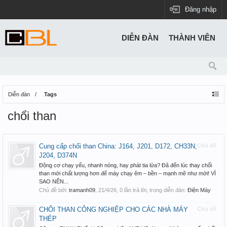
Đăng nhập
DIỄN ĐÀN
THÀNH VIÊN
Diễn đàn
Tags
chổi than
Cung cấp chổi than China: J164, J201, D172, CH33N,
Chủ đề
J204, D374N
Động cơ chạy yếu, nhanh nóng, hay phát tia lửa? Đã đến lúc thay chổi
than mới chất lượng hơn để máy chạy êm – bền – mạnh mẽ như mới! VÌ
SAO NÊN...
Chủ đề bởi:
tramanh09
,
21/4/26
, 0 lần trả lời, trong diễn đàn:
Điện Máy
CHỔI THAN CÔNG NGHIỆP CHO CÁC NHÀ MÁY
Chủ đề
THÉP