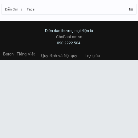
Diễn đàn
Tags
Diên đàn thương mại điện tử
ChoBaoLam.vn
090.2222.504.
Boron
Tiếng Việt
Quy định và Nội quy
Trợ giúp