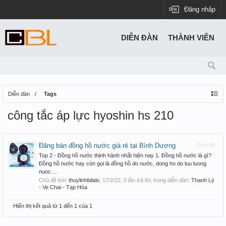
Đăng nhập
DIỄN ĐÀN
THÀNH VIÊN
Diễn đàn
Tags
công tắc áp lực hyoshin hs 210
Đăng bán đồng hồ nước giá rẻ tại Bình Dương
Chủ đề
Top 2 - Đồng hồ nước thịnh hành nhất hiện nay 1. Đồng hồ nước là gì?
Đồng hồ nước hay còn gọi là đồng hồ đo nước, dong ho do luu luong
nuoc....
Chủ đề bởi:
thuylinhbilalo
,
17/2/22
, 0 lần trả lời, trong diễn đàn:
Thanh Lý
- Ve Chai - Tạp Hóa
Hiển thị kết quả từ 1 đến 1 của 1