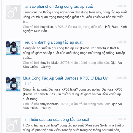
Tại sao phải chọn đúng công tắc áp suất
Chủ đề
Trong các hệ thống công nghiệp và dân dụng hiện nay, công tắc áp suất
đóng vai trò quan trọng trong việc giám sát, điều khiển và bảo vệ thiết
bị...
Chủ đề bởi:
huybilalo
,
4/7/26
, 2 lần trả lời, trong diễn đàn:
Hỏi, Đáp - Kinh
nghiệm Mua Bán
Tiêu chí đánh giá công tắc áp suất
Chủ đề
Công tắc áp suất là gì? cong tac ap luc (Pressure Switch) là thiết bị
dùng để giám sát áp suất của chất lỏng hoặc khí trong hệ thống. Khi áp
suất...
Chủ đề bởi:
thuylinhbilalo
,
3/7/26
, 4 lần trả lời, trong diễn đàn:
Dịch Vụ -
Sửa Chửa - Cài Đặt
Mua Công Tắc Áp Suất Danfoss KP36 Ở Đâu Uy
Chủ đề
Tín?
Công tắc áp suất Danfoss KP36 là gì? cong tac ap luc Danfoss KP36
(Pressure Switch KP36) là thiết bị dùng để giám sát và điều khiển áp
suất trong...
Chủ đề bởi:
thuylinhbilalo
,
1/7/26
, 0 lần trả lời, trong diễn đàn:
Dịch Vụ -
Sửa Chửa - Cài Đặt
Tìm hiểu cấu tạo của công tắc áp suất
Chủ đề
I. Công tắc áp suất là gì? công tắc áp suất (Pressure Switch) là thiết bị
dùng để phát hiện và kiểm soát áp suất trong hệ thống như khí nén,...