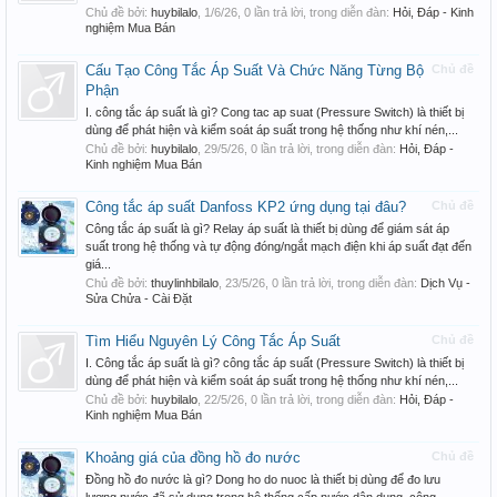
Chủ đề bởi:
huybilalo
,
1/6/26
, 0 lần trả lời, trong diễn đàn:
Hỏi, Đáp - Kinh
nghiệm Mua Bán
Cấu Tạo Công Tắc Áp Suất Và Chức Năng Từng Bộ
Chủ đề
Phận
I. công tắc áp suất là gì? Cong tac ap suat (Pressure Switch) là thiết bị
dùng để phát hiện và kiểm soát áp suất trong hệ thống như khí nén,...
Chủ đề bởi:
huybilalo
,
29/5/26
, 0 lần trả lời, trong diễn đàn:
Hỏi, Đáp -
Kinh nghiệm Mua Bán
Công tắc áp suất Danfoss KP2 ứng dụng tại đâu?
Chủ đề
Công tắc áp suất là gì? Relay áp suất là thiết bị dùng để giám sát áp
suất trong hệ thống và tự động đóng/ngắt mạch điện khi áp suất đạt đến
giá...
Chủ đề bởi:
thuylinhbilalo
,
23/5/26
, 0 lần trả lời, trong diễn đàn:
Dịch Vụ -
Sửa Chửa - Cài Đặt
Tìm Hiểu Nguyên Lý Công Tắc Áp Suất
Chủ đề
I. Công tắc áp suất là gì? công tắc áp suất (Pressure Switch) là thiết bị
dùng để phát hiện và kiểm soát áp suất trong hệ thống như khí nén,...
Chủ đề bởi:
huybilalo
,
22/5/26
, 0 lần trả lời, trong diễn đàn:
Hỏi, Đáp -
Kinh nghiệm Mua Bán
Khoảng giá của đồng hồ đo nước
Chủ đề
Đồng hồ đo nước là gì? Dong ho do nuoc là thiết bị dùng để đo lưu