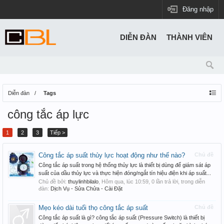
Đăng nhập
DIỄN ĐÀN
THÀNH VIÊN
Diễn đàn
Tags
công tắc áp lực
1
2
3
Tiếp >
Công tắc áp suất thủy lực hoạt động như thế nào?
Chủ đề
Công tắc áp suất trong hệ thống thủy lực là thiết bị dùng để giám sát áp
suất của dầu thủy lực và thực hiện đóng/ngắt tín hiệu điện khi áp suất...
Chủ đề bởi:
thuylinhbilalo
,
Hôm qua, lúc 10:59
, 0 lần trả lời, trong diễn
đàn:
Dịch Vụ - Sửa Chửa - Cài Đặt
Mẹo kéo dài tuổi thọ công tắc áp suất
Chủ đề
Công tắc áp suất là gì? công tắc áp suất (Pressure Switch) là thiết bị