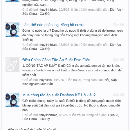
lượng nước đã sử dụng trong hệ thống cấp nước dân dụng, công
nghiệp hoặc sản...
Chủ đề bởi:
thuylinhbilalo
,
20/5/26
, 0 lần trả lời, trong diễn đàn:
Dịch Vụ -
Sửa Chửa - Cài Đặt
Làm thế nào phân loại đồng hồ nước
Chủ đề
Đồng hồ nước là gì? Dong ho do nuoc là thiết bị dùng để đo lượng nước
đã chảy qua hệ thống ống dẫn trong một khoảng thời gian nhất định.
Thiết bị...
Chủ đề bởi:
thuylinhbilalo
,
15/5/26
, 0 lần trả lời, trong diễn đàn:
Dịch Vụ -
Sửa Chửa - Cài Đặt
Điều Chỉnh Công Tắc Áp Suất Đơn Giản
Chủ đề
1. CÔNG TẮC ÁP SUẤT là gì? Công tắc áp suất còn có tên gọi khác:
Pressure Switch, nó là một thiết bị điện được sản xuất với mục đích để
kiểm soát...
Chủ đề bởi:
huybilalo
,
14/5/26
, 0 lần trả lời, trong diễn đàn:
Hỏi, Đáp -
Kinh nghiệm Mua Bán
Mua công tắc áp suất Danfoss KP1 ở đâu?
Chủ đề
Giới thiệu chung: relay áp suất là thiết bị dùng để đóng/ngắt mạch điện
khi áp suất đạt đến một giá trị cài đặt trước. Nó thường được dùng để
bảo...
Chủ đề bởi:
thuylinhbilalo
,
8/5/26
, 0 lần trả lời, trong diễn đàn:
Dịch Vụ -
Sửa Chửa - Cài Đặt
Hiển thị kết quả từ 1 đến 20 của 43