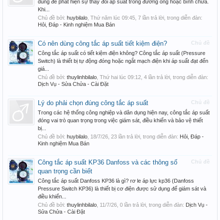
dùng để phát hiện sự thay đổi áp suất trong đường ống hoặc bình chứa.
Khi...
Chủ đề bởi:
huybilalo
,
Thứ năm lúc 09:45
, 7 lần trả lời, trong diễn đàn:
Hỏi, Đáp - Kinh nghiệm Mua Bán
Có nên dùng công tắc áp suất tiết kiệm điện?
Chủ đề
Công tắc áp suất có tiết kiệm điện không? Công tắc áp suất (Pressure
Switch) là thiết bị tự động đóng hoặc ngắt mạch điện khi áp suất đạt đến
giá...
Chủ đề bởi:
thuylinhbilalo
,
Thứ hai lúc 09:12
, 4 lần trả lời, trong diễn đàn:
Dịch Vụ - Sửa Chửa - Cài Đặt
Lý do phải chọn đúng công tắc áp suất
Chủ đề
Trong các hệ thống công nghiệp và dân dụng hiện nay, công tắc áp suất
đóng vai trò quan trọng trong việc giám sát, điều khiển và bảo vệ thiết
bị...
Chủ đề bởi:
huybilalo
,
18/7/26
, 23 lần trả lời, trong diễn đàn:
Hỏi, Đáp -
Kinh nghiệm Mua Bán
Công tắc áp suất KP36 Danfoss và các thông số
Chủ đề
quan trọng cần biết
Công tắc áp suất Danfoss KP36 là gì? rơ le áp lực kp36 (Danfoss
Pressure Switch KP36) là thiết bị cơ điện được sử dụng để giám sát và
điều khiển...
Chủ đề bởi:
thuylinhbilalo
,
11/7/26
, 0 lần trả lời, trong diễn đàn:
Dịch Vụ -
Sửa Chửa - Cài Đặt