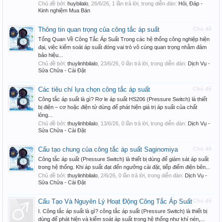
Chủ đề bởi:
huybilalo
,
26/6/26
, 1 lần trả lời, trong diễn đàn:
Hỏi, Đáp -
Kinh nghiệm Mua Bán
Thông tin quan trọng của công tắc áp suất
Chủ đề
Tổng Quan Về Công Tắc Áp Suất Trong các hệ thống công nghiệp hiện
đại, việc kiểm soát áp suất đóng vai trò vô cùng quan trọng nhằm đảm
bảo hiệu...
Chủ đề bởi:
thuylinhbilalo
,
23/6/26
, 0 lần trả lời, trong diễn đàn:
Dịch Vụ -
Sửa Chửa - Cài Đặt
Các tiêu chí lựa chọn công tắc áp suất
Chủ đề
Công tắc áp suất là gì? Rơ le áp suất HS206 (Pressure Switch) là thiết
bị điện – cơ hoặc điện tử dùng để phát hiện giá trị áp suất của chất
lỏng...
Chủ đề bởi:
thuylinhbilalo
,
13/6/26
, 0 lần trả lời, trong diễn đàn:
Dịch Vụ -
Sửa Chửa - Cài Đặt
Cấu tạo chung của công tắc áp suất Saginomiya
Chủ đề
Công tắc áp suất (Pressure Switch) là thiết bị dùng để giám sát áp suất
trong hệ thống. Khi áp suất đạt đến ngưỡng cài đặt, tiếp điểm điện bên...
Chủ đề bởi:
thuylinhbilalo
,
2/6/26
, 0 lần trả lời, trong diễn đàn:
Dịch Vụ -
Sửa Chửa - Cài Đặt
Cấu Tạo Và Nguyên Lý Hoạt Động Công Tắc Áp Suất
Chủ đề
I. Công tắc áp suất là gì? công tắc áp suất (Pressure Switch) là thiết bị
dùng để phát hiện và kiểm soát áp suất trong hệ thống như khí nén,...