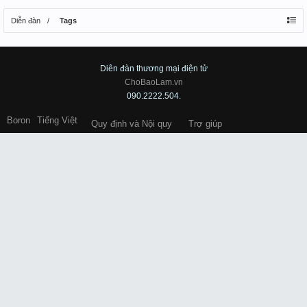
Diễn đàn
Tags
Diên đàn thương mại điện tử
ChoBaoLam.vn
090.2222.504.
Boron
Tiếng Việt
Quy định và Nội quy
Trợ giúp