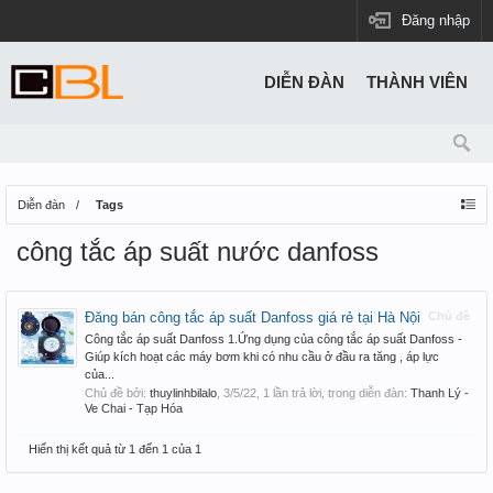
Đăng nhập
DIỄN ĐÀN
THÀNH VIÊN
Diễn đàn
Tags
công tắc áp suất nước danfoss
Đăng bán công tắc áp suất Danfoss giá rẻ tại Hà Nội
Chủ đề
Công tắc áp suất Danfoss 1.Ứng dụng của công tắc áp suất Danfoss -
Giúp kích hoạt các máy bơm khi có nhu cầu ở đầu ra tăng , áp lực
của...
Chủ đề bởi:
thuylinhbilalo
,
3/5/22
, 1 lần trả lời, trong diễn đàn:
Thanh Lý -
Ve Chai - Tạp Hóa
Hiển thị kết quả từ 1 đến 1 của 1