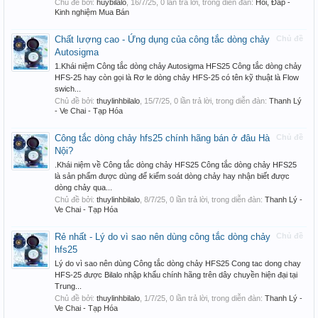
Chủ đề bởi:
huybilalo
,
16/7/25
, 0 lần trả lời, trong diễn đàn:
Hỏi, Đáp -
Kinh nghiệm Mua Bán
Chất lượng cao - Ứng dụng của công tắc dòng chảy
Chủ đề
Autosigma
1.Khái niệm Công tắc dòng chảy Autosigma HFS25 Công tắc dòng chảy
HFS-25 hay còn gọi là Rơ le dòng chảy HFS-25 có tên kỹ thuật là Flow
swich...
Chủ đề bởi:
thuylinhbilalo
,
15/7/25
, 0 lần trả lời, trong diễn đàn:
Thanh Lý
- Ve Chai - Tạp Hóa
Công tắc dòng chảy hfs25 chính hãng bán ở đâu Hà
Chủ đề
Nội?
.Khái niệm về Công tắc dòng chảy HFS25 Công tắc dòng chảy HFS25
là sản phẩm được dùng để kiểm soát dòng chảy hay nhận biết được
dòng chảy qua...
Chủ đề bởi:
thuylinhbilalo
,
8/7/25
, 0 lần trả lời, trong diễn đàn:
Thanh Lý -
Ve Chai - Tạp Hóa
Rẻ nhất - Lý do vì sao nên dùng công tắc dòng chảy
Chủ đề
hfs25
Lý do vì sao nên dùng Công tắc dòng chảy HFS25 Cong tac dong chay
HFS-25 được Bilalo nhập khẩu chính hãng trên dây chuyền hiện đại tại
Trung...
Chủ đề bởi:
thuylinhbilalo
,
1/7/25
, 0 lần trả lời, trong diễn đàn:
Thanh Lý -
Ve Chai - Tạp Hóa