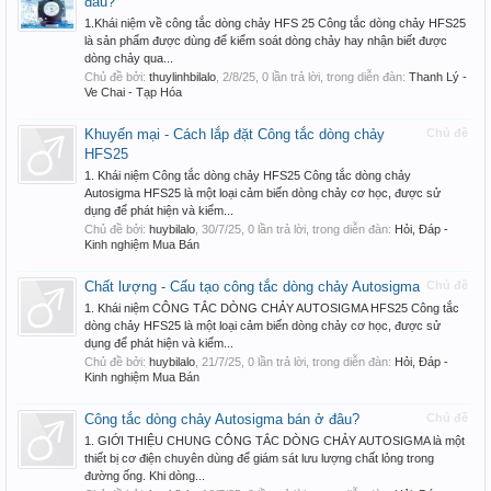
đâu?
1.Khái niệm về công tắc dòng chảy HFS 25 Công tắc dòng chảy HFS25
là sản phẩm được dùng để kiểm soát dòng chảy hay nhận biết được
dòng chảy qua...
Chủ đề bởi:
thuylinhbilalo
,
2/8/25
, 0 lần trả lời, trong diễn đàn:
Thanh Lý -
Ve Chai - Tạp Hóa
Khuyến mại - Cách lắp đặt Công tắc dòng chảy
Chủ đề
HFS25
1. Khái niệm Công tắc dòng chảy HFS25 Công tắc dòng chảy
Autosigma HFS25 là một loại cảm biến dòng chảy cơ học, được sử
dụng để phát hiện và kiểm...
Chủ đề bởi:
huybilalo
,
30/7/25
, 0 lần trả lời, trong diễn đàn:
Hỏi, Đáp -
Kinh nghiệm Mua Bán
Chất lượng - Cấu tạo công tắc dòng chảy Autosigma
Chủ đề
1. Khái niệm CÔNG TẮC DÒNG CHẢY AUTOSIGMA HFS25 Công tắc
dòng chảy HFS25 là một loại cảm biến dòng chảy cơ học, được sử
dụng để phát hiện và kiểm...
Chủ đề bởi:
huybilalo
,
21/7/25
, 0 lần trả lời, trong diễn đàn:
Hỏi, Đáp -
Kinh nghiệm Mua Bán
Công tắc dòng chảy Autosigma bán ở đâu?
Chủ đề
1. GIỚI THIỆU CHUNG CÔNG TẮC DÒNG CHẢY AUTOSIGMA là một
thiết bị cơ điện chuyên dùng để giám sát lưu lượng chất lỏng trong
đường ống. Khi dòng...