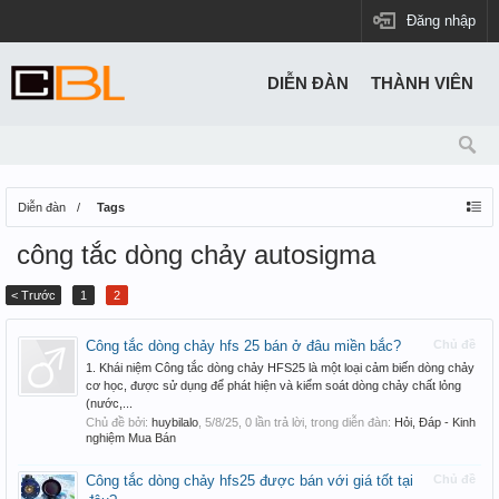
Đăng nhập
DIỄN ĐÀN
THÀNH VIÊN
Diễn đàn
Tags
công tắc dòng chảy autosigma
< Trước
1
2
Công tắc dòng chảy hfs 25 bán ở đâu miền bắc?
Chủ đề
1. Khái niệm Công tắc dòng chảy HFS25 là một loại cảm biến dòng chảy
cơ học, được sử dụng để phát hiện và kiểm soát dòng chảy chất lỏng
(nước,...
Chủ đề bởi:
huybilalo
,
5/8/25
, 0 lần trả lời, trong diễn đàn:
Hỏi, Đáp - Kinh
nghiệm Mua Bán
Công tắc dòng chảy hfs25 được bán với giá tốt tại
Chủ đề