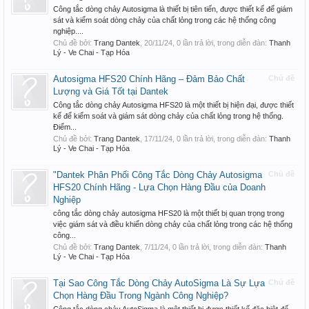
Công tắc dòng chảy Autosigma là thiết bị tiên tiến, được thiết kế để giám
sát và kiểm soát dòng chảy của chất lỏng trong các hệ thống công
nghiệp....
Chủ đề bởi:
Trang Dantek
,
20/11/24
, 0 lần trả lời, trong diễn đàn:
Thanh
Lý - Ve Chai - Tạp Hóa
Autosigma HFS20 Chính Hãng – Đảm Bảo Chất
Chủ đề
Lượng và Giá Tốt tại Dantek
Công tắc dòng chảy Autosigma HFS20 là một thiết bị hiện đại, được thiết
kế để kiểm soát và giám sát dòng chảy của chất lỏng trong hệ thống.
Điểm...
Chủ đề bởi:
Trang Dantek
,
17/11/24
, 0 lần trả lời, trong diễn đàn:
Thanh
Lý - Ve Chai - Tạp Hóa
"Dantek Phân Phối Công Tắc Dòng Chảy Autosigma
Chủ đề
HFS20 Chính Hãng - Lựa Chọn Hàng Đầu của Doanh
Nghiệp
công tắc dòng chảy autosigma HFS20 là một thiết bị quan trọng trong
việc giám sát và điều khiển dòng chảy của chất lỏng trong các hệ thống
công...
Chủ đề bởi:
Trang Dantek
,
7/11/24
, 0 lần trả lời, trong diễn đàn:
Thanh
Lý - Ve Chai - Tạp Hóa
Tại Sao Công Tắc Dòng Chảy AutoSigma Là Sự Lựa
Chủ đề
Chọn Hàng Đầu Trong Ngành Công Nghiệp?