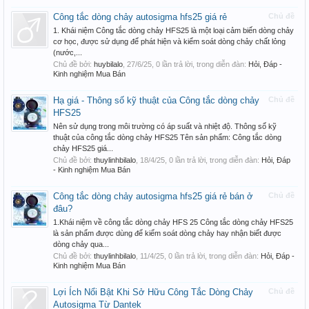
Công tắc dòng chảy autosigma hfs25 giá rẻ
Chủ đề
1. Khái niệm Công tắc dòng chảy HFS25 là một loại cảm biến dòng chảy
cơ học, được sử dụng để phát hiện và kiểm soát dòng chảy chất lỏng
(nước,...
Chủ đề bởi:
huybilalo
,
27/6/25
, 0 lần trả lời, trong diễn đàn:
Hỏi, Đáp -
Kinh nghiệm Mua Bán
Hạ giá - Thông số kỹ thuật của Công tắc dòng chảy
Chủ đề
HFS25
Nên sử dụng trong môi trường có áp suất và nhiệt độ. Thông số kỹ
thuật của công tắc dòng chảy HFS25 Tên sản phẩm: Công tắc dòng
chảy HFS25 giá...
Chủ đề bởi:
thuylinhbilalo
,
18/4/25
, 0 lần trả lời, trong diễn đàn:
Hỏi, Đáp
- Kinh nghiệm Mua Bán
Công tắc dòng chảy autosigma hfs25 giá rẻ bán ở
Chủ đề
đâu?
1.Khái niệm về công tắc dòng chảy HFS 25 Công tắc dòng chảy HFS25
là sản phẩm được dùng để kiểm soát dòng chảy hay nhận biết được
dòng chảy qua...
Chủ đề bởi:
thuylinhbilalo
,
11/4/25
, 0 lần trả lời, trong diễn đàn:
Hỏi, Đáp -
Kinh nghiệm Mua Bán
Lợi Ích Nổi Bật Khi Sở Hữu Công Tắc Dòng Chảy
Chủ đề
Autosigma Từ Dantek