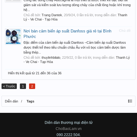
Công tắc dòng chảy AutoSigma là một thiết bị được thiết kế đặc biệt để
giám sát và kiểm soát lưu lượng dòng chảy của chất lỏng hoặc khí trong
hệ...
Chủ đề bởi:
Trang Dantek
,
20/9/24
, 0 lần trả lời, trong diễn đàn:
Thanh
Lý - Ve Chai - Tạp Hóa
Nơi bán cảm biến áp suất Danfoss giá rẻ tại Bình
Chủ đề
Phước
Đặc điểm của cảm biến áp suất Danfoss –Cảm biến áp suất Danfoss
được thiết kế theo tiêu chuẩn châu Âu với vỏ bọc cảm biến được làm
bằng thép...
Chủ đề bởi:
thuylinhbilalo
,
22/9/22
, 0 lần trả lời, trong diễn đàn:
Thanh Lý
- Ve Chai - Tạp Hóa
Hiển thị kết quả từ 21 đến 36 của 36
< Trước
1
2
Diễn đàn
Tags
Diên đàn thương mại điện tử
ChoBaoLam.vn
090.2222.504.