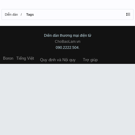
Diễn đàn
Tags
Diên đàn thương mại điện tử
ChoBaoLam.vn
090.2222.504.
Boron
Tiếng Việt
Quy định và Nội quy
Trợ giúp