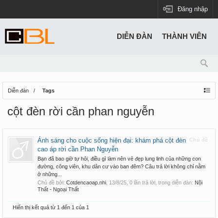
Đăng nhập
DIỄN ĐÀN
THÀNH VIÊN
Diễn đàn
Tags
cột đèn rời cần phan nguyễn
Ánh sáng cho cuộc sống hiện đại: khám phá cột đèn
Chủ đề
cao áp rời cần Phan Nguyễn
Bạn đã bao giờ tự hỏi, điều gì làm nên vẻ đẹp lung linh của những con
đường, công viên, khu dân cư vào ban đêm? Câu trả lời không chỉ nằm
ở những...
Chủ đề bởi:
Cotdencaoap.nhi
,
13/8/25
, 0 lần trả lời, trong diễn đàn:
Nội
Thất - Ngoại Thất
Hiển thị kết quả từ 1 đến 1 của 1