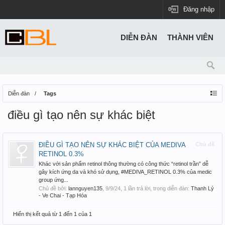
Đăng nhập
DIỄN ĐÀN
THÀNH VIÊN
Diễn đàn
Tags
điều gì tạo nên sự khác biệt
ĐIỀU GÌ TẠO NÊN SỰ KHÁC BIỆT CỦA MEDIVA
Chủ đề
RETINOL 0.3%
Khác với sản phẩm retinol thông thường có công thức “retinol trần” dễ
gây kích ứng da và khó sử dụng, #MEDIVA_RETINOL 0.3% của medic
group ứng...
Chủ đề bởi:
lannguyen135
,
9/9/24
, 1 lần trả lời, trong diễn đàn:
Thanh Lý
- Ve Chai - Tạp Hóa
Hiển thị kết quả từ 1 đến 1 của 1