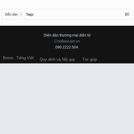
Diễn đàn
Tags
Diên đàn thương mại điện tử
ChoBaoLam.vn
090.2222.504.
Boron
Tiếng Việt
Quy định và Nội quy
Trợ giúp