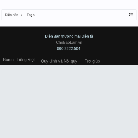
Diễn đàn
Tags
Diên đàn thương mại điện tử
ChoBaoLam.vn
090.2222.504.
Boron
Tiếng Việt
Quy định và Nội quy
Trợ giúp