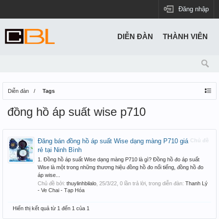
Đăng nhập
DIỄN ĐÀN
THÀNH VIÊN
Diễn đàn
Tags
đồng hồ áp suất wise p710
Đăng bán đồng hồ áp suất Wise dạng màng P710 giá
Chủ đề
rẻ tại Ninh Bình
1. Đồng hồ áp suất Wise dạng màng P710 là gì? Đồng hồ đo áp suất
Wise là một trong những thương hiệu đồng hồ đo nổi tiếng, đồng hồ đo
áp wise...
Chủ đề bởi:
thuylinhbilalo
,
25/3/22
, 0 lần trả lời, trong diễn đàn:
Thanh Lý
- Ve Chai - Tạp Hóa
Hiển thị kết quả từ 1 đến 1 của 1