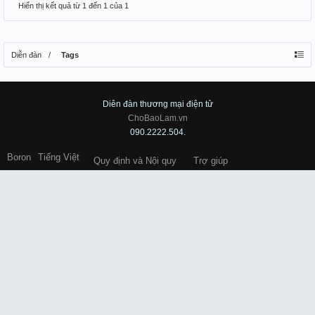
Hiển thị kết quả từ 1 đến 1 của 1
Diễn đàn
Tags
Diên đàn thương mại điện tử
ChoBaoLam.vn
090.2222.504.
Boron
Tiếng Việt
Quy định và Nội quy
Trợ giúp