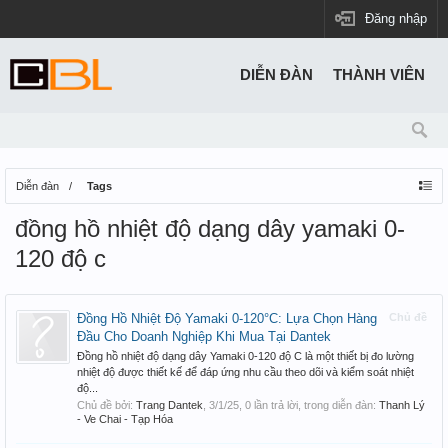
Đăng nhập
DIỄN ĐÀN
THÀNH VIÊN
Diễn đàn
Tags
đồng hồ nhiệt độ dạng dây yamaki 0-
120 độ c
Đồng Hồ Nhiệt Độ Yamaki 0-120°C: Lựa Chọn Hàng
Chủ đề
Đầu Cho Doanh Nghiệp Khi Mua Tại Dantek
Đồng hồ nhiệt độ dạng dây Yamaki 0-120 độ C là một thiết bị đo lường
nhiệt độ được thiết kế để đáp ứng nhu cầu theo dõi và kiểm soát nhiệt
độ...
Chủ đề bởi:
Trang Dantek
,
3/1/25
, 0 lần trả lời, trong diễn đàn:
Thanh Lý
- Ve Chai - Tạp Hóa