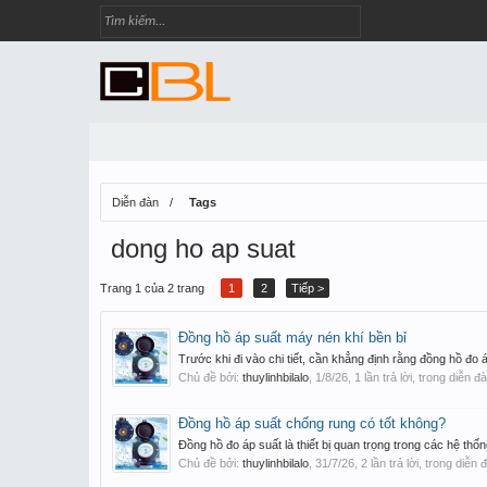
Diễn đàn
Tags
dong ho ap suat
Trang 1 của 2 trang
1
2
Tiếp >
Đồng hồ áp suất máy nén khí bền bỉ
Trước khi đi vào chi tiết, cần khẳng định rằng đồng hồ đo á
Chủ đề bởi:
thuylinhbilalo
,
1/8/26
, 1 lần trả lời, trong diễn đ
Đồng hồ áp suất chống rung có tốt không?
Đồng hồ đo áp suất là thiết bị quan trọng trong các hệ thốn
Chủ đề bởi:
thuylinhbilalo
,
31/7/26
, 2 lần trả lời, trong diễn