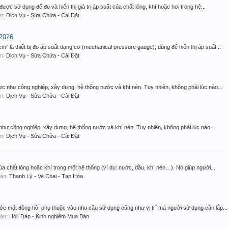
 được sử dụng để đo và hiển thị giá trị áp suất của chất lỏng, khí hoặc hơi trong hệ...
àn:
Dịch Vụ - Sửa Chửa - Cài Đặt
 2026
² là thiết bị đo áp suất dạng cơ (mechanical pressure gauge), dùng để hiển thị áp suất...
àn:
Dịch Vụ - Sửa Chửa - Cài Đặt
 vực như công nghiệp, xây dựng, hệ thống nước và khí nén. Tuy nhiên, không phải lúc nào...
àn:
Dịch Vụ - Sửa Chửa - Cài Đặt
c như công nghiệp, xây dựng, hệ thống nước và khí nén. Tuy nhiên, không phải lúc nào...
àn:
Dịch Vụ - Sửa Chửa - Cài Đặt
của chất lỏng hoặc khí trong một hệ thống (ví dụ: nước, dầu, khí nén…). Nó giúp người...
 đàn:
Thanh Lý - Ve Chai - Tạp Hóa
ớc mặt đồng hồ: phụ thuộc vào nhu cầu sử dụng cũng như vị trí mà người sử dụng cần lắp...
 đàn:
Hỏi, Đáp - Kinh nghiệm Mua Bán