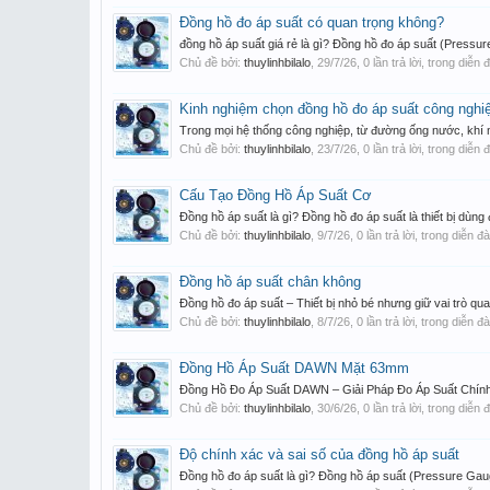
Đồng hồ đo áp suất có quan trọng không?
đồng hồ áp suất giá rẻ là gì? Đồng hồ đo áp suất (Pressure
Chủ đề bởi:
thuylinhbilalo
,
29/7/26
, 0 lần trả lời, trong diễn
Kinh nghiệm chọn đồng hồ đo áp suất công nghi
Trong mọi hệ thống công nghiệp, từ đường ống nước, khí né
Chủ đề bởi:
thuylinhbilalo
,
23/7/26
, 0 lần trả lời, trong diễn
Cấu Tạo Đồng Hồ Áp Suất Cơ
Đồng hồ áp suất là gì? Đồng hồ đo áp suất là thiết bị dùng đ
Chủ đề bởi:
thuylinhbilalo
,
9/7/26
, 0 lần trả lời, trong diễn đ
Đồng hồ áp suất chân không
Đồng hồ đo áp suất – Thiết bị nhỏ bé nhưng giữ vai trò qua
Chủ đề bởi:
thuylinhbilalo
,
8/7/26
, 0 lần trả lời, trong diễn đ
Đồng Hồ Áp Suất DAWN Mặt 63mm
Đồng Hồ Đo Áp Suất DAWN – Giải Pháp Đo Áp Suất Chính X
Chủ đề bởi:
thuylinhbilalo
,
30/6/26
, 0 lần trả lời, trong diễn
Độ chính xác và sai số của đồng hồ áp suất
Đồng hồ đo áp suất là gì? Đồng hồ áp suất (Pressure Gauge