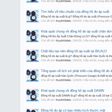
Chủ đề bởi:
thuylinhbilalo
,
26/6/26
, 0 lần trả lời, trong diễn
Tìm hiểu về tiêu chuẩn của đồng hồ đo áp suất
Đồng hồ đo áp suất là gì? Đồng hồ đo áp suất (Pressure Gaug
Chủ đề bởi:
thuylinhbilalo
,
24/6/26
, 0 lần trả lời, trong diễn
Khái quát chung về đồng hồ đo áp suất chân đứ
Đồng Hồ Đo Áp Suất Chân Đứng Là Gì? đồng hồ áp suất Hàn 
Chủ đề bởi:
thuylinhbilalo
,
19/6/26
, 0 lần trả lời, trong diễn
Chất liệu tạo nên đồng hồ áp suất tại BILALO
Đồng hồ đo áp suất là gì? đồng hồ áp suất Hàn Quốc là thiết
Chủ đề bởi:
thuylinhbilalo
,
15/6/26
, 0 lần trả lời, trong diễn
Tổng quan về lịch sử phát triển của đồng hồ đo 
đồng hồ áp suất Hàn Quốc (Pressure Gauge) là thiết bị dùng
Chủ đề bởi:
thuylinhbilalo
,
12/6/26
, 0 lần trả lời, trong diễn
Khái quát chung về đồng hồ áp suất DAWN
Đồng hồ áp suất DAWN là gì? đồng hồ đo áp suất 16 bar DAW
Chủ đề bởi:
thuylinhbilalo
,
10/6/26
, 0 lần trả lời, trong diễn
Đồng hồ đo áp có bao nhiêu kích thước mặt