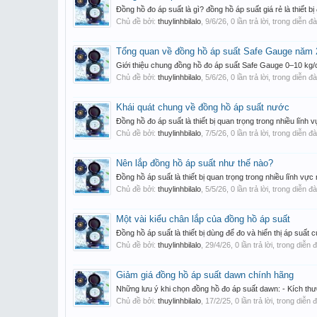
Đồng hồ đo áp suất là gì? đồng hồ áp suất giá rẻ là thiết bị
Chủ đề bởi:
thuylinhbilalo
,
9/6/26
, 0 lần trả lời, trong diễn đ
Tổng quan về đồng hồ áp suất Safe Gauge năm
Giới thiệu chung đồng hồ đo áp suất Safe Gauge 0–10 kg/cm
Chủ đề bởi:
thuylinhbilalo
,
5/6/26
, 0 lần trả lời, trong diễn đ
Khái quát chung về đồng hồ áp suất nước
Đồng hồ đo áp suất là thiết bị quan trọng trong nhiều lĩnh
Chủ đề bởi:
thuylinhbilalo
,
7/5/26
, 0 lần trả lời, trong diễn đ
Nên lắp đồng hồ áp suất như thế nào?
Đồng hồ áp suất là thiết bị quan trọng trong nhiều lĩnh vự
Chủ đề bởi:
thuylinhbilalo
,
5/5/26
, 0 lần trả lời, trong diễn đ
Một vài kiểu chân lắp của đồng hồ áp suất
Đồng hồ áp suất là thiết bị dùng để đo và hiển thị áp suất 
Chủ đề bởi:
thuylinhbilalo
,
29/4/26
, 0 lần trả lời, trong diễn
Giảm giá đồng hồ áp suất dawn chính hãng
Những lưu ý khi chọn đồng hồ đo áp suất dawn: - Kích thư
Chủ đề bởi:
thuylinhbilalo
,
17/2/25
, 0 lần trả lời, trong diễn