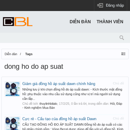
Đăng nhập
DIỄN ĐÀN
THÀNH VIÊN
Diễn đàn
Tags
dong ho do ap suat
Giảm giá đồng hồ áp suất dawn chính hãng
Chủ đề
Những lưu ý khi chọn đồng hồ đo áp suất dawn: - Kích thước mặt đồng
hồ: phụ thuộc vào nhu cầu sử dụng cũng như vị trí mà người sử dụng
cần lắp...
Chủ đề bởi:
thuylinhbilalo
,
17/2/25
, 0 lần trả lời, trong diễn đàn:
Hỏi, Đáp
- Kinh nghiệm Mua Bán
Cực rẻ - Cấu tạo của đồng hồ áp suất Dawn
Chủ đề
CẤU TẠO ĐỒNG HỒ ĐO ÁP SUẤT DAWN Đồng hồ đo áp suất có các
bộ phận chính gồm : Vòng Bezel được dùng để lắp với vỏ đồng hồ. Kính