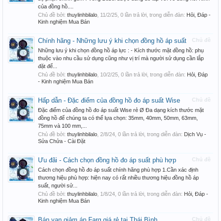
của đồng hồ....
Chủ đề bởi:
thuylinhbilalo
,
11/2/25
, 0 lần trả lời, trong diễn đàn:
Hỏi, Đáp -
Kinh nghiệm Mua Bán
Chính hãng - Những lưu ý khi chọn đồng hồ áp suất
Chủ đề
Những lưu ý khi chọn đồng hồ áp lực : - Kích thước mặt đồng hồ: phụ
thuộc vào nhu cầu sử dụng cũng như vị trí mà người sử dụng cần lắp
đặt để...
Chủ đề bởi:
thuylinhbilalo
,
10/2/25
, 0 lần trả lời, trong diễn đàn:
Hỏi, Đáp
- Kinh nghiệm Mua Bán
Hấp dẫn - Đặc điểm của đồng hồ đo áp suất Wise
Chủ đề
Đặc điểm của đồng hồ đo áp suất Wise rẻ Ø Đa dạng kích thước mặt
đồng hồ để chúng ta có thể lựa chọn: 35mm, 40mm, 50mm, 63mm,
75mm và 100 mm,...
Chủ đề bởi:
thuylinhbilalo
,
2/8/24
, 0 lần trả lời, trong diễn đàn:
Dịch Vụ -
Sửa Chửa - Cài Đặt
Ưu đãi - Cách chọn đồng hồ đo áp suất phù hợp
Chủ đề
Cách chọn đồng hồ đo áp suất chính hãng phù hợp 1.Cần xác định
thương hiệu phù hợp: hiện nay có rất nhiều thương hiệu đồng hồ áp
suất, người sử...
Chủ đề bởi:
thuylinhbilalo
,
1/8/24
, 0 lần trả lời, trong diễn đàn:
Hỏi, Đáp -
Kinh nghiệm Mua Bán
Bán van giảm áp Farg giá rẻ tại Thái Bình
Chủ đề