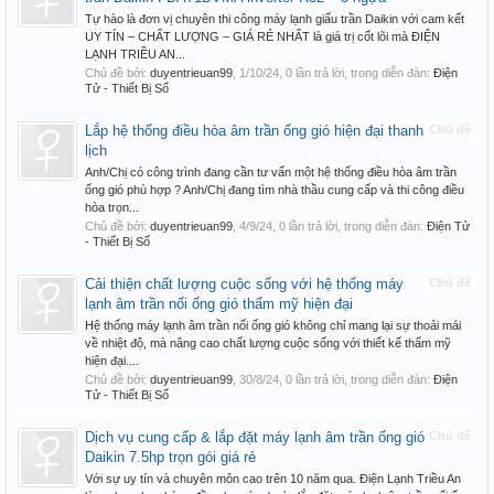
Tự hào là đơn vị chuyên thi công máy lạnh giấu trần Daikin với cam kết
UY TÍN – CHẤT LƯỢNG – GIÁ RẺ NHẤT là giá trị cốt lõi mà ĐIỆN
LẠNH TRIỀU AN...
Chủ đề bởi:
duyentrieuan99
,
1/10/24
, 0 lần trả lời, trong diễn đàn:
Điện
Tử - Thiết Bị Số
Lắp hệ thống điều hòa âm trần ống gió hiện đại thanh
Chủ đề
lịch
Anh/Chị có công trình đang cần tư vấn một hệ thống điều hòa âm trần
ống gió phù hợp ? Anh/Chị đang tìm nhà thầu cung cấp và thi công điều
hòa trọn...
Chủ đề bởi:
duyentrieuan99
,
4/9/24
, 0 lần trả lời, trong diễn đàn:
Điện Tử
- Thiết Bị Số
Cải thiện chất lượng cuộc sống với hệ thống máy
Chủ đề
lạnh âm trần nối ống gió thẩm mỹ hiện đại
Hệ thống máy lạnh âm trần nối ống gió không chỉ mang lại sự thoải mái
về nhiệt độ, mà nâng cao chất lượng cuộc sống với thiết kế thẩm mỹ
hiện đại....
Chủ đề bởi:
duyentrieuan99
,
30/8/24
, 0 lần trả lời, trong diễn đàn:
Điện
Tử - Thiết Bị Số
Dịch vụ cung cấp & lắp đặt máy lạnh âm trần ống gió
Chủ đề
Daikin 7.5hp trọn gói giá rẻ
Với sự uy tín và chuyên môn cao trên 10 năm qua. Điện Lạnh Triều An