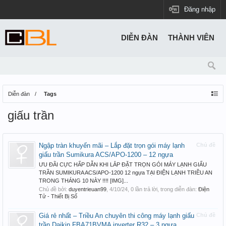
Đăng nhập
DIỄN ĐÀN
THÀNH VIÊN
Diễn đàn
Tags
giấu trần
Ngập tràn khuyến mãi – Lắp đặt trọn gói máy lạnh
Chủ đề
giấu trần Sumikura ACS/APO-1200 – 12 ngựa
ƯU ĐÃI CỰC HẤP DẪN KHI LẮP ĐẶT TRỌN GÓI MÁY LẠNH GIẤU
TRẦN SUMIKURA ACS/APO-1200 12 ngựa TẠI ĐIỆN LẠNH TRIỀU AN
TRONG THÁNG 10 NÀY !!!! [IMG]...
Chủ đề bởi:
duyentrieuan99
,
4/10/24
, 0 lần trả lời, trong diễn đàn:
Điện
Tử - Thiết Bị Số
Giá rẻ nhất – Triều An chuyên thi công máy lạnh giấu
Chủ đề
trần Daikin FBA71BVMA inverter R32 – 3 ngựa